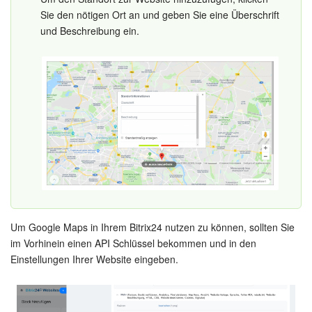
Kalender
Sie den nötigen Ort an und geben Sie eine Überschrift
und Beschreibung ein.
Drive
Webmail
CRM
Buchung
KI in Bitrix24
Elektronische Unterschrift für HR
Um Google Maps in Ihrem Bitrix24 nutzen zu können, sollten Sie
Elektronische Unterschrift
im Vorhinein einen API Schlüssel bekommen und in den
Einstellungen Ihrer Website eingeben.
Bestandsverwaltung
Contact Center