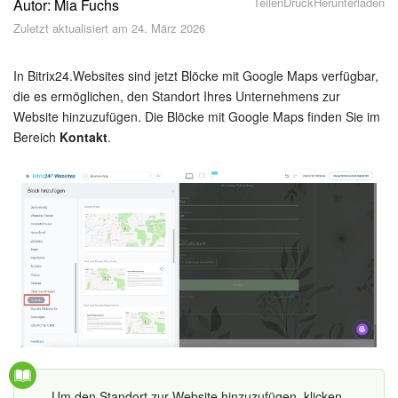
Teilen
Druck
Herunterladen
Autor: Mia Fuchs
Sicherheit
Zuletzt aktualisiert am 24. März 2026
Womit fangen Sie an?
In Bitrix24.Websites sind jetzt Blöcke mit Google Maps verfügbar,
Feed
die es ermöglichen, den Standort Ihres Unternehmens zur
Website hinzuzufügen. Die Blöcke mit Google Maps finden Sie im
Bereich
Kontakt
.
Abonnement
Aufgaben und Projekte
KI-Projekte
Messenger
Collabs
Projektgruppen
Um den Standort zur Website hinzuzufügen, klicken