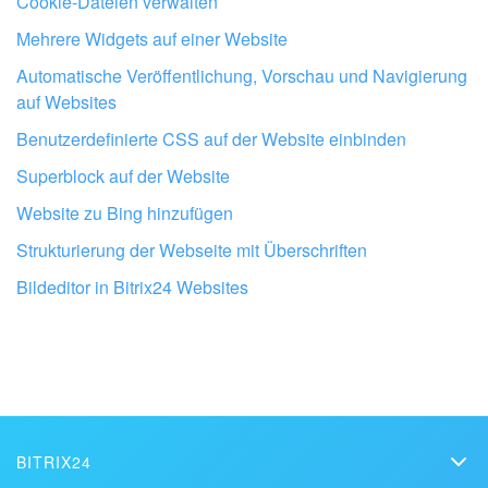
Cookie-Dateien verwalten
Mehrere Widgets auf einer Website
Automatische Veröffentlichung, Vorschau und Navigierung
auf Websites
Benutzerdefinierte CSS auf der Website einbinden
Superblock auf der Website
Website zu Bing hinzufügen
Klicken Sie auf den Button
Anmeldedaten erstellen
und
Lassen Sie Ihr Bitrix24 von Profis
wählen Sie den Punkt
API-Schlüssel
aus.
Strukturierung der Webseite mit Überschriften
einrichten
Bildeditor in Bitrix24 Websites
BITRIX24 PARTNER IN DER NÄHE FINDEN
BITRIX24
Bitrix24