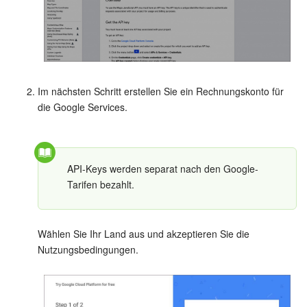
Websites
Anwendungen
Wissensbasis
Im nächsten Schritt erstellen Sie ein Rechnungskonto für
die Google Services.
Videokonferenzen
Telefonie
API-Keys werden separat nach den Google-
Tarifen bezahlt.
Einstellungen
Bitrix24 Messenger
Wählen Sie Ihr Land aus und akzeptieren Sie die
Nutzungsbedingungen.
Allgemeine Fragen
On-Premise Version