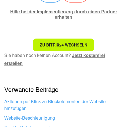
Klicken den Button
Aktivieren
an.
Hilfe bei der Implementierung durch einen Partner
erhalten
Nicht das, wonach ich suche.
ZU BITRIX24 WECHSELN
Sie haben noch keinen Account?
Jetzt kostenfrei
Kompliziert und unverständlich formuliert.
erstellen
Die Information ist veraltet.
Zu kurz, ich benötige mehr Informationen.
Verwandte Beiträge
Mir gefällt nicht, wie das Tool funktioniert.
Öffnen Sie das Navigationsmenü und gehen Sie auf
API und
Dienste - Anmeldedaten
.
Aktionen per Klick zu Blockelementen der Website
hinzufügen
Website-Beschleunigung