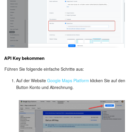
Mitarbeiter-Widget
Marketing
Vertriebsstelle
CRM-Analytik
API Key bekommen
Führen Sie folgende einfache Schritte aus:
BI-Builder
Auf der Website
Google Maps Platform
klicken Sie auf den
Automatisierung
Button Konto und Abrechnung.
Workflows
Mitarbeiter
Onlineshop