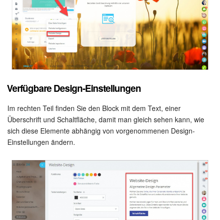
Marketing
Vertriebsstelle
CRM-Analytik
Verfügbare Design-Einstellungen
BI-Builder
Im rechten Teil finden Sie den Block mit dem Text, einer
Automatisierung
Überschrift und Schaltfläche, damit man gleich sehen kann, wie
sich diese Elemente abhängig von vorgenommenen Design-
Workflows
Einstellungen ändern.
Mitarbeiter
Onlineshop
Websites