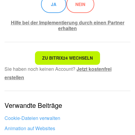
JA
NEIN
Hilfe bei der Implementierung durch einen Partner
erhalten
Nicht das, wonach ich suche.
ZU BITRIX24 WECHSELN
Sie haben noch keinen Account?
Jetzt kostenfrei
Kompliziert und unverständlich formuliert.
erstellen
Die Information ist veraltet.
Zu kurz, ich benötige mehr Informationen.
Verwandte Beiträge
Mir gefällt nicht, wie das Tool funktioniert.
Cookie-Dateien verwalten
Animation auf Websites