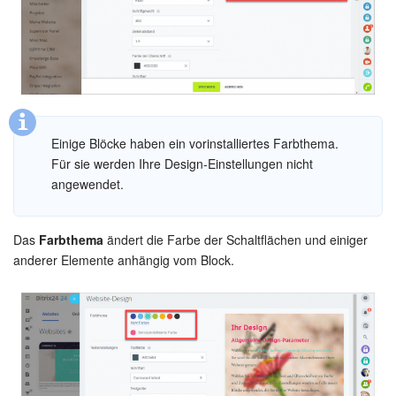
Anwendungen
Wissensbasis
Videokonferenzen
Einige Blöcke haben ein vorinstalliertes Farbthema.
Telefonie
Für sie werden Ihre Design-Einstellungen nicht
angewendet.
Einstellungen
Das
Farbthema
ändert die Farbe der Schaltflächen und einiger
Bitrix24 Messenger
anderer Elemente anhängig vom Block.
Allgemeine Fragen
On-Premise Version