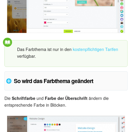
KOSTENFREI STARTEN
LOGIN
Das Farbthema ist nur in den
kostenpflichtigen Tarifen
verfügbar.
So wird das Farbthema geändert
Die
Schriftfarbe
und
Farbe der Überschrift
ändern die
In diesem Fall wird die rote Farbe für das rote Farbthema
entsprechende Farbe in Blöcken.
angewendet.