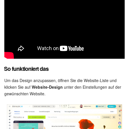
Drive
Webmail
CRM
Buchung
KI in Bitrix24
So funktioniert das
Elektronische Unterschrift für HR
Um das Design anzupassen, öffnen Sie die Website-Liste und
Elektronische Unterschrift
klicken Sie auf
Website-Design
unter den Einstellungen auf der
gewünschten Website.
Bestandsverwaltung
Contact Center
Mitarbeiter-Widget