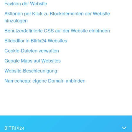
Favicon der Website
Aktionen per Klick zu Blockelementen der Website
KOSTENFREI STARTEN
hinzufügen
Benutzerdefinierte CSS auf der Website einbinden
LOGIN
Bildeditor in Bitrix24 Websites
Cookie-Dateien verwalten
Google Maps auf Websites
Website-Beschleunigung
Lassen Sie Ihr Bitrix24 von Profis
einrichten
Namecheap: eigene Domain anbinden
BITRIX24 PARTNER IN DER NÄHE FINDEN
BITRIX24