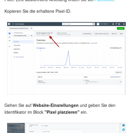
Kalender
Kopieren Sie die erhaltene Pixel-ID.
Drive
Webmail
CRM
Buchung
KI in Bitrix24
Elektronische Unterschrift für HR
Elektronische Unterschrift
Gehen Sie auf
Website-Einstellungen
und geben Sie den
Identifikator im Block
"Pixel platzieren"
ein.
Bestandsverwaltung
Contact Center