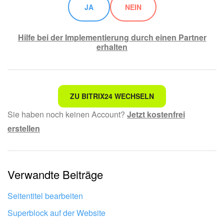
JA
NEIN
Websites
Hilfe bei der Implementierung durch einen Partner
Anwendungen
erhalten
Wissensbasis
Videokonferenzen
Nicht das, wonach ich suche.
ZU BITRIX24 WECHSELN
Sie haben noch keinen Account?
Jetzt kostenfrei
Telefonie
Kompliziert und unverständlich formuliert.
erstellen
Die Information ist veraltet.
Einstellungen
Zu kurz, ich benötige mehr Informationen.
Bitrix24 Messenger
Verwandte Beiträge
Mir gefällt nicht, wie das Tool funktioniert.
Allgemeine Fragen
Seitentitel bearbeiten
Superblock auf der Website
On-Premise Version