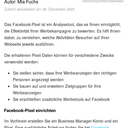
Teilen
Druck
Herunterladen
Autor: Mia Fuchs
Sicherheit
Zuletzt aktualisiert am 26. Dezember 2022
Womit fangen Sie an?
Das Facebook-Pixel ist ein Analysetool, das es Ihnen ermöglicht,
Feed
die Effektivität Ihrer Werbekampagne zu bewerten. Es hilft Ihnen
dabei, zu verstehen, welche Aktivitäten Besucher auf Ihrer
Webseite jeweils ausführen.
Abonnement
Die erhaltenen Pixel-Daten können für verschiedene Zwecke
Aufgaben und Projekte
verwendet werden:
KI-Projekte
Sie stellen sicher, dass Ihre Werbeanzeigen den richtigen
Personen angezeigt werden
Sie bauen auf und erweitern Zielgruppen für Ihre
Messenger
Werbeanzeigen
Sie erschließen zusätzliche Werbetools auf Facebook
Collabs
Facebook-Pixel einrichten
Projektgruppen
Im Vorhinein erstellen Sie ein Business Manager-Konto und ein
Pixel. Eine ausführliche Anleitung finden Sie bei
Facebook
.