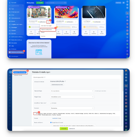
Websites
Anwendungen
Wissensbasis
Videokonferenzen
Telefonie
Einstellungen
Bitrix24 Messenger
Allgemeine Fragen
On-Premise Version