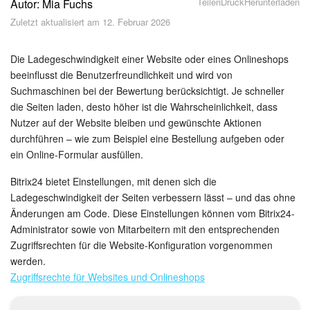
Teilen
Druck
Herunterladen
Autor: Mia Fuchs
Sicherheit
Zuletzt aktualisiert am 12. Februar 2026
Womit fangen Sie an?
Die Ladegeschwindigkeit einer Website oder eines Onlineshops
Feed
beeinflusst die Benutzerfreundlichkeit und wird von
Suchmaschinen bei der Bewertung berücksichtigt. Je schneller
die Seiten laden, desto höher ist die Wahrscheinlichkeit, dass
Abonnement
Nutzer auf der Website bleiben und gewünschte Aktionen
durchführen – wie zum Beispiel eine Bestellung aufgeben oder
Aufgaben und Projekte
ein Online-Formular ausfüllen.
KI-Projekte
Bitrix24 bietet Einstellungen, mit denen sich die
Ladegeschwindigkeit der Seiten verbessern lässt – und das ohne
Messenger
Änderungen am Code. Diese Einstellungen können vom Bitrix24-
Administrator sowie von Mitarbeitern mit den entsprechenden
Collabs
Zugriffsrechten für die Website-Konfiguration vorgenommen
werden.
Projektgruppen
Zugriffsrechte für Websites und Onlineshops