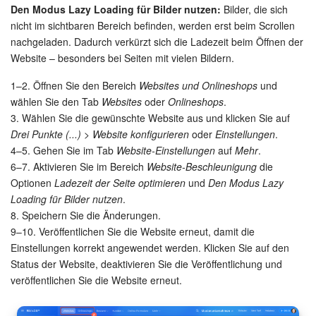
Den Modus Lazy Loading für Bilder nutzen:
Bilder, die sich
nicht im sichtbaren Bereich befinden, werden erst beim Scrollen
Mitarbeiter-Widget
nachgeladen. Dadurch verkürzt sich die Ladezeit beim Öffnen der
Website – besonders bei Seiten mit vielen Bildern.
Marketing
1–2. Öffnen Sie den Bereich
Websites und Onlineshops
und
Vertriebsstelle
wählen Sie den Tab
Websites
oder
Onlineshops
.
3. Wählen Sie die gewünschte Website aus und klicken Sie auf
CRM-Analytik
Drei Punkte (...) > Website konfigurieren
oder
Einstellungen
.
4–5. Gehen Sie im Tab
Website-Einstellungen
auf
Mehr
.
6–7. Aktivieren Sie im Bereich
Website-Beschleunigung
die
BI-Builder
Optionen
Ladezeit der Seite optimieren
und
Den Modus Lazy
Loading für Bilder nutzen
.
Automatisierung
8. Speichern Sie die Änderungen.
9–10. Veröffentlichen Sie die Website erneut, damit die
Workflows
Einstellungen korrekt angewendet werden. Klicken Sie auf den
Status der Website, deaktivieren Sie die Veröffentlichung und
Mitarbeiter
veröffentlichen Sie die Website erneut.
Onlineshop