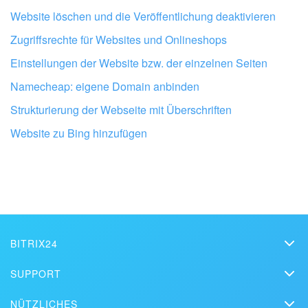
Website löschen und die Veröffentlichung deaktivieren
Zugriffsrechte für Websites und Onlineshops
Einstellungen der Website bzw. der einzelnen Seiten
Namecheap: eigene Domain anbinden
Strukturierung der Webseite mit Überschriften
Lassen Sie Ihr Bitrix24 von Profis
Website zu Bing hinzufügen
einrichten
BITRIX24 PARTNER IN DER NÄHE FINDEN
BITRIX24
Bitrix24
SUPPORT
Preise
FAQ
NÜTZLICHES
Pressemappe