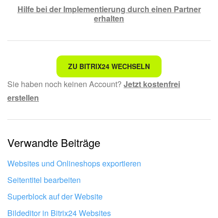
Hilfe bei der Implementierung durch einen Partner
erhalten
Nicht das, wonach ich suche.
ZU BITRIX24 WECHSELN
Sie haben noch keinen Account?
Jetzt kostenfrei
Kompliziert und unverständlich formuliert.
erstellen
Die Information ist veraltet.
Zu kurz, ich benötige mehr Informationen.
Verwandte Beiträge
Mir gefällt nicht, wie das Tool funktioniert.
Websites und Onlineshops exportieren
Seitentitel bearbeiten
Superblock auf der Website
Bildeditor in Bitrix24 Websites