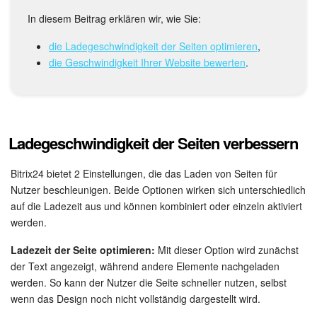
Kalender
In diesem Beitrag erklären wir, wie Sie:
Drive
die Ladegeschwindigkeit der Seiten optimieren
,
die Geschwindigkeit Ihrer Website bewerten
.
Webmail
CRM
Buchung
Ladegeschwindigkeit der Seiten verbessern
KI in Bitrix24
Bitrix24 bietet 2 Einstellungen, die das Laden von Seiten für
Nutzer beschleunigen. Beide Optionen wirken sich unterschiedlich
auf die Ladezeit aus und können kombiniert oder einzeln aktiviert
Elektronische Unterschrift für HR
werden.
Elektronische Unterschrift
Ladezeit der Seite optimieren:
Mit dieser Option wird zunächst
der Text angezeigt, während andere Elemente nachgeladen
Bestandsverwaltung
werden. So kann der Nutzer die Seite schneller nutzen, selbst
wenn das Design noch nicht vollständig dargestellt wird.
Contact Center