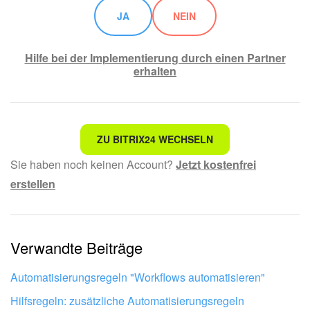
JA
NEIN
Hilfe bei der Implementierung durch einen Partner
erhalten
Nicht das, wonach ich suche.
ZU BITRIX24 WECHSELN
Sie haben noch keinen Account?
Jetzt kostenfrei
Kompliziert und unverständlich formuliert.
erstellen
Die Information ist veraltet.
Zu kurz, ich benötige mehr Informationen.
Verwandte Beiträge
Mir gefällt nicht, wie das Tool funktioniert.
Automatisierungsregeln "Workflows automatisieren"
Hilfsregeln: zusätzliche Automatisierungsregeln