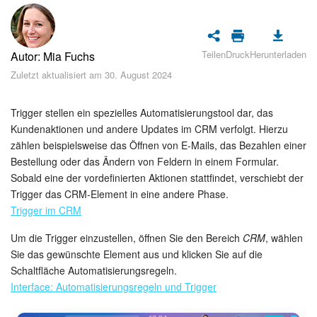
Sicherheit
Womit fangen Sie an?
Teilen
Druck
Herunterladen
Autor: Mia Fuchs
Feed
Zuletzt aktualisiert am 30. August 2024
Abonnement
Trigger stellen ein spezielles Automatisierungstool dar, das
Kundenaktionen und andere Updates im CRM verfolgt. Hierzu
Aufgaben und Projekte
zählen beispielsweise das Öffnen von E-Mails, das Bezahlen einer
Bestellung oder das Ändern von Feldern in einem Formular.
Sobald eine der vordefinierten Aktionen stattfindet, verschiebt der
KI-Projekte
Trigger das CRM-Element in eine andere Phase.
Trigger im CRM
Messenger
Um die Trigger einzustellen, öffnen Sie den Bereich
CRM
, wählen
Collabs
Sie das gewünschte Element aus und klicken Sie auf die
Schaltfläche Automatisierungsregeln.
Projektgruppen
Interface: Automatisierungsregeln und Trigger