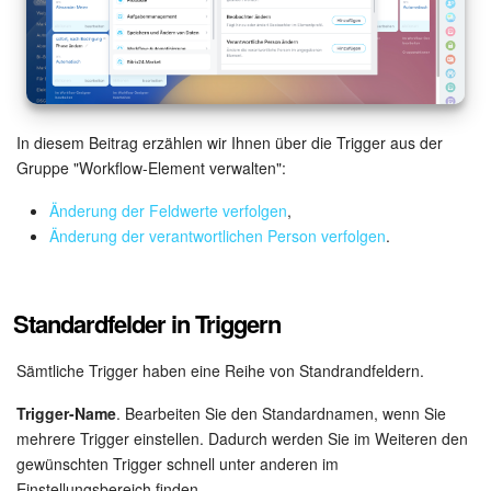
Mitarbeiter-Widget
Marketing
In diesem Beitrag erzählen wir Ihnen über die Trigger aus der
Vertriebsstelle
Gruppe "Workflow-Element verwalten":
CRM-Analytik
Änderung der Feldwerte verfolgen
,
Änderung der verantwortlichen Person verfolgen
.
BI-Builder
Automatisierung
Standardfelder in Triggern
Workflows
Sämtliche Trigger haben eine Reihe von Standrandfeldern.
Trigger-Name
. Bearbeiten Sie den Standardnamen, wenn Sie
Mitarbeiter
mehrere Trigger einstellen. Dadurch werden Sie im Weiteren den
gewünschten Trigger schnell unter anderen im
Onlineshop
Einstellungsbereich finden.