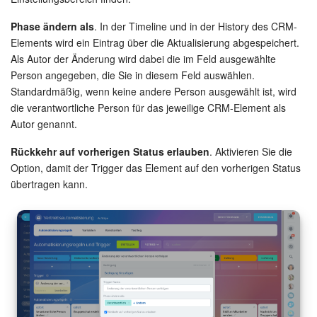
Websites
Phase ändern als
. In der Timeline und in der History des CRM-
Elements wird ein Eintrag über die Aktualisierung abgespeichert.
Als Autor der Änderung wird dabei die im Feld ausgewählte
Anwendungen
Person angegeben, die Sie in diesem Feld auswählen.
Standardmäßig, wenn keine andere Person ausgewählt ist, wird
Wissensbasis
die verantwortliche Person für das jeweilige CRM-Element als
Autor genannt.
Videokonferenzen
Rückkehr auf vorherigen Status erlauben
. Aktivieren Sie die
Telefonie
Option, damit der Trigger das Element auf den vorherigen Status
übertragen kann.
Einstellungen
Bitrix24 Messenger
Allgemeine Fragen
On-Premise Version