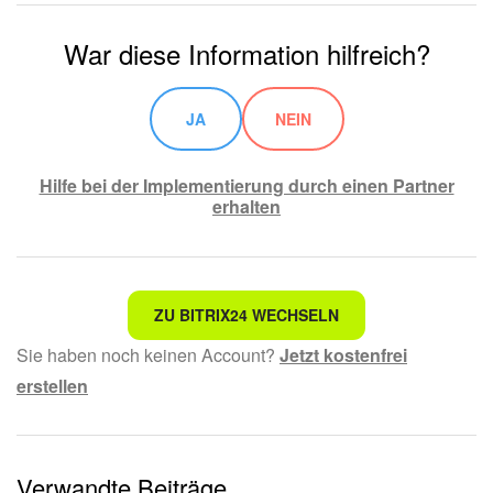
War diese Information hilfreich?
JA
NEIN
Hilfe bei der Implementierung durch einen Partner
erhalten
Nicht das, wonach ich suche.
ZU BITRIX24 WECHSELN
Sie haben noch keinen Account?
Jetzt kostenfrei
Kompliziert und unverständlich formuliert.
erstellen
Die Information ist veraltet.
Zu kurz, ich benötige mehr Informationen.
Verwandte Beiträge