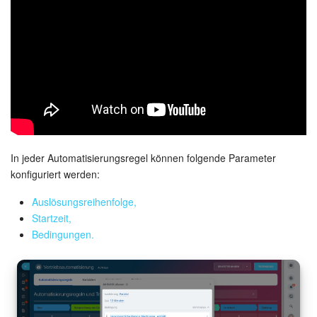
Kalender
Drive
Webmail
CRM
Buchung
In jeder Automatisierungsregel können folgende Parameter
KI in Bitrix24
konfiguriert werden:
Auslösungsreihenfolge,
Elektronische Unterschrift für HR
Startzeit,
Bedingungen.
Elektronische Unterschrift
Bestandsverwaltung
Contact Center