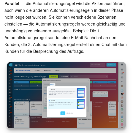
Parallel
— die Automatisierungsregel wird die Aktion ausführen,
auch wenn die anderen Automatisierungsegeln in dieser Phase
Websites
nicht losgelöst wurden. Sie können verschiedene Szenarien
einstellen — die Automatisierungsregeln werden gleichzeitig und
Anwendungen
unabhängig voneinander ausgelöst. Beispiel: Die 1.
Automatisierungsregel sendet eine E-Mail-Nachricht an den
Wissensbasis
Kunden, die 2. Automatisierungsregel erstellt einen Chat mit dem
Kunden für die Besprechung des Auftrags.
Videokonferenzen
Telefonie
Einstellungen
Bitrix24 Messenger
Allgemeine Fragen
On-Premise Version