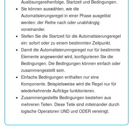
Auslösungsreihenfolge, Startzeit und Bedingungen.
Die Bedingung
Zwischen
kann für die Feldtypen
Sie können auswählen, wie die
genutzt werden:
Automatisierungsregel in einer Phase ausgelöst
werden: der Reihe nach oder unabhängig
Zahl,
voneinander.
Ganze Zahl,
Stellen Sie die Startzeit für die Automatisierungsregel
Datum,
ein: sofort oder zu einem bestimmten Zeitpunkt.
Datum/Uhrzeit.
Damit die Automatisierumngsregel nur für bestimmte
Elemente angewendet wird, konfigurieren Sie die
Bedingungen. Die Bedingungen können einfach oder
zusammengestellt sein.
Einfache Bedingungen enthalten nur eine
Komponente. Beispielsweise wird die Regel nur für
wiederkehrende Aufträge funktionieren.
Zusammengestellte Bedingungen bestehen aus
mehreren Teilen. Diese Teile sind miteinander durch
logische Operatoren UND und ODER vereinigt.