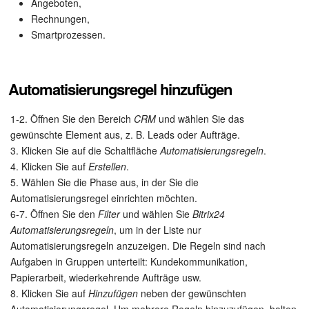
Kalender
Angeboten,
Rechnungen,
Drive
Smartprozessen.
Webmail
Automatisierungsregel hinzufügen
CRM
1-2. Öffnen Sie den Bereich
CRM
und wählen Sie das
gewünschte Element aus, z. B. Leads oder Aufträge.
Buchung
3. Klicken Sie auf die Schaltfläche
Automatisierungsregeln
.
4. Klicken Sie auf
Erstellen
.
KI in Bitrix24
5. Wählen Sie die Phase aus, in der Sie die
Automatisierungsregel einrichten möchten.
Elektronische Unterschrift für HR
6-7. Öffnen Sie den
Filter
und wählen Sie
Bitrix24
Automatisierungsregeln
, um in der Liste nur
Elektronische Unterschrift
Automatisierungsregeln anzuzeigen. Die Regeln sind nach
Aufgaben in Gruppen unterteilt: Kundekommunikation,
Bestandsverwaltung
Papierarbeit, wiederkehrende Aufträge usw.
8. Klicken Sie auf
Hinzufügen
neben der gewünschten
Contact Center