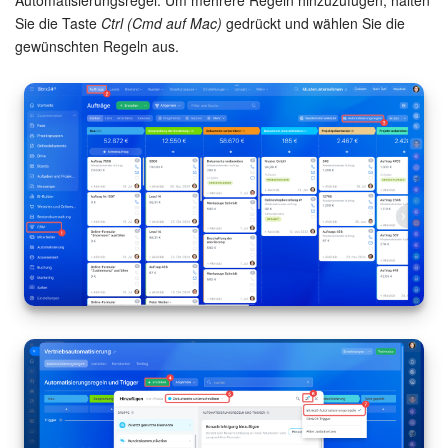
Automatisierungsregel. Um mehrere Regeln hinzuzufügen, halten
Sie die Taste
Ctrl (Cmd auf Mac)
gedrückt und wählen Sie die
Mitarbeiter-Widget
gewünschten Regeln aus.
Marketing
Vertriebsstelle
CRM-Analytik
BI-Builder
Automatisierung
Workflows
Mitarbeiter
Onlineshop