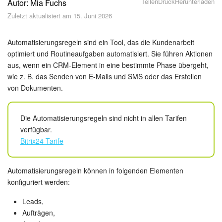
Teilen
Druck
Herunterladen
Autor: Mia Fuchs
Sicherheit
Zuletzt aktualisiert am 15. Juni 2026
Womit fangen Sie an?
Automatisierungsregeln sind ein Tool, das die Kundenarbeit
Feed
optimiert und Routineaufgaben automatisiert. Sie führen Aktionen
aus, wenn ein CRM-Element in eine bestimmte Phase übergeht,
wie z. B. das Senden von E-Mails und SMS oder das Erstellen
Abonnement
von Dokumenten.
Aufgaben und Projekte
Die Automatisierungsregeln sind nicht in allen Tarifen
KI-Projekte
verfügbar.
Bitrix24 Tarife
Messenger
Automatisierungsregeln können in folgenden Elementen
Collabs
konfiguriert werden:
Projektgruppen
Leads,
Aufträgen,