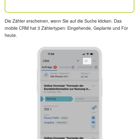
Kalender
Drive
Die Zähler erscheinen, wenn Sie auf die Suche klicken. Das
mobile CRM hat 3 Zählertypen: Eingehende, Geplante und Für
Webmail
heute.
CRM
Buchung
KI in Bitrix24
Elektronische Unterschrift für HR
Elektronische Unterschrift
Bestandsverwaltung
Contact Center