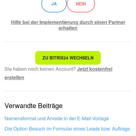
JA
NEIN
Hilfe bei der Implementierung durch einen Partner
erhalten
Nicht das, wonach ich suche.
ZU BITRIX24 WECHSELN
Sie haben noch keinen Account?
Jetzt kostenfrei
Kompliziert und unverständlich formuliert.
erstellen
Die Information ist veraltet.
Zu kurz, ich benötige mehr Informationen.
Verwandte Beiträge
Mir gefällt nicht, wie das Tool funktioniert.
Namensformat und Anrede in der E-Mail-Vorlage
Die Option Besuch im Formular eines Leads bzw. Auftrags