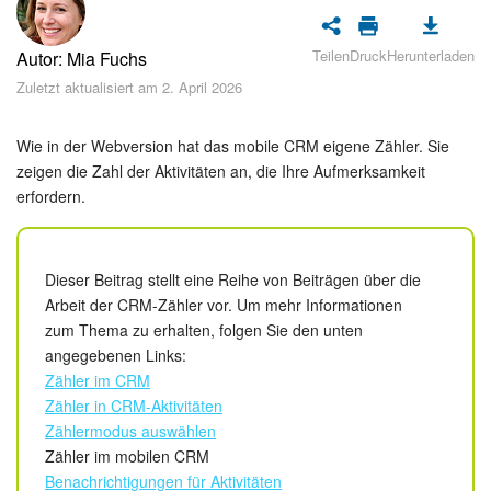
Sicherheit
Teilen
Druck
Herunterladen
Autor: Mia Fuchs
Womit fangen Sie an?
Zuletzt aktualisiert am 2. April 2026
Feed
Wie in der Webversion hat das mobile CRM eigene Zähler. Sie
Abonnement
zeigen die Zahl der Aktivitäten an, die Ihre Aufmerksamkeit
erfordern.
Aufgaben und Projekte
KI-Projekte
Dieser Beitrag stellt eine Reihe von Beiträgen über die
Arbeit der CRM-Zähler vor. Um mehr Informationen
zum Thema zu erhalten, folgen Sie den unten
Messenger
angegebenen Links:
Zähler im CRM
Collabs
Zähler in CRM-Aktivitäten
Zählermodus auswählen
Projektgruppen
Zähler im mobilen CRM
Benachrichtigungen für Aktivitäten