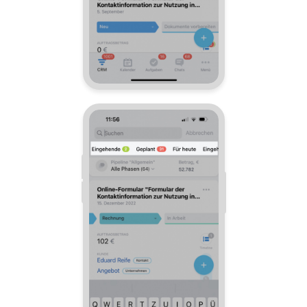
Mitarbeiter-Widget
Marketing
Vertriebsstelle
CRM-Analytik
BI-Builder
Automatisierung
Workflows
Mitarbeiter
Onlineshop