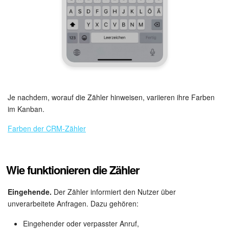
Websites
Anwendungen
Wissensbasis
Videokonferenzen
Je nachdem, worauf die Zähler hinweisen, variieren ihre Farben
im Kanban.
Telefonie
Farben der CRM-Zähler
Einstellungen
Wie funktionieren die Zähler
Bitrix24 Messenger
Eingehende.
Der Zähler informiert den Nutzer über
Allgemeine Fragen
unverarbeitete Anfragen. Dazu gehören:
On-Premise Version
Eingehender oder verpasster Anruf,