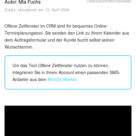
Teilen
Druck
Herunterladen
Autor: Mia Fuchs
Sicherheit
Zuletzt aktualisiert am 13. April 2026
Womit fangen Sie an?
Offene Zeitfenster im CRM sind Ihr bequemes Online-
Feed
Terminplanungstool. Sie senden den Link zu Ihrem Kalender aus
dem Auftragsformular und der Kunde bucht selbst seinen
Wunschtermin.
Abonnement
Aufgaben und Projekte
Um das Tool
Offene Zeitfenster
nutzen zu können,
integrieren Sie in Ihrem Account einen passenden SMS-
KI-Projekte
Anbieter aus dem
Bitrix24 Market
.
Messenger
Collabs
Projektgruppen