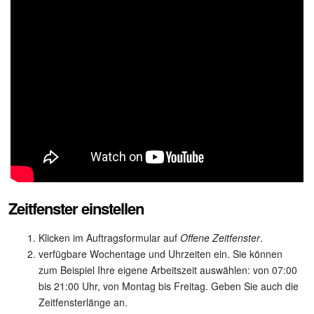
Kalender
Drive
Webmail
CRM
Buchung
KI in Bitrix24
Zeitfenster einstellen
Elektronische Unterschrift für HR
Klicken im Auftragsformular auf
Offene Zeitfenster
.
Elektronische Unterschrift
verfügbare Wochentage und Uhrzeiten ein. Sie können
zum Beispiel Ihre eigene Arbeitszeit auswählen: von 07:00
Bestandsverwaltung
bis 21:00 Uhr, von Montag bis Freitag. Geben Sie auch die
Zeitfensterlänge an.
Contact Center