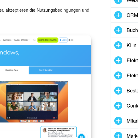
nger, akzeptieren die Nutzungsbedingungen und
CRM
Buch
KI in
Elekt
Elekt
Best
Cont
Mitar
Mark