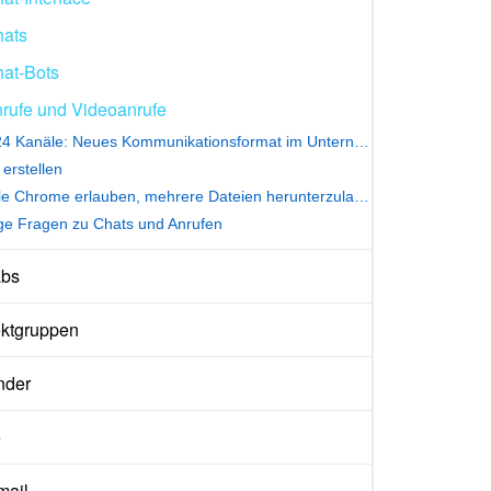
ats
at-Bots
rufe und Videoanrufe
Bitrix24 Kanäle: Neues Kommunikationsformat im Unternehmen
 erstellen
Google Chrome erlauben, mehrere Dateien herunterzuladen
ge Fragen zu Chats und Anrufen
abs
ektgruppen
nder
e
ail