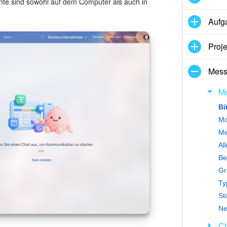
ente sind sowohl auf dem Computer als auch in
Aufg
Proje
Mess
Me
Bi
Mo
Me
Al
Be
Gr
Ty
St
Ne
Ch