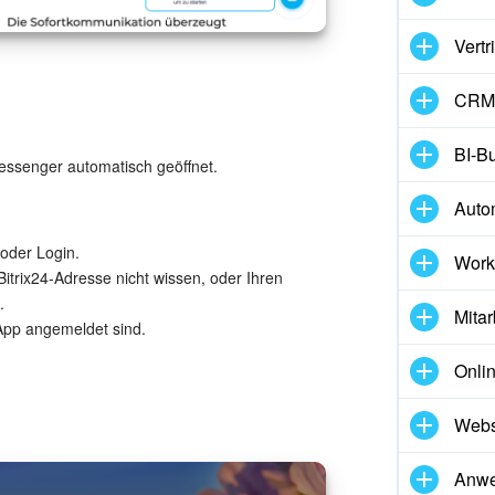
Vertr
CRM-
BI-Bu
Messenger automatisch geöffnet.
Auto
 oder Login.
Work
Bitrix24-Adresse nicht wissen, oder Ihren
.
Mitar
App angemeldet sind.
Onli
Webs
Anw