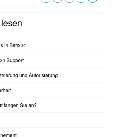
lesen
 in Bitrix24
x24 Support
trierung und Autorisierung
rheit
t fangen Sie an?
nement