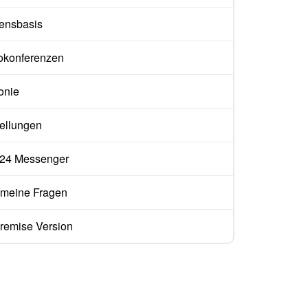
ensbasis
okonferenzen
onie
tellungen
ix24 Messenger
emeine Fragen
remise Version