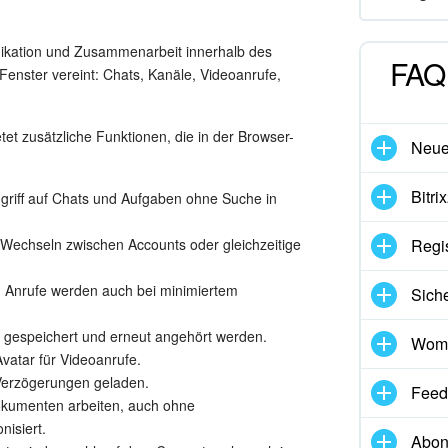
nikation und Zusammenarbeit innerhalb des
FAQ 
enster vereint: Chats, Kanäle, Videoanrufe,
etet zusätzliche Funktionen, die in der Browser-
Neues
Bitri
ugriff auf Chats und Aufgaben ohne Suche in
s Wechseln zwischen Accounts oder gleichzeitige
Regis
d Anrufe werden auch bei minimiertem
Siche
 gespeichert und erneut angehört werden.
Womi
vatar für Videoanrufe.
 Verzögerungen geladen.
Feed
okumenten arbeiten, auch ohne
nisiert.
Abon