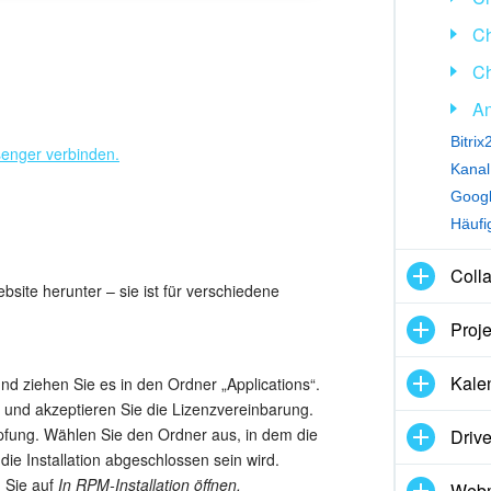
Ch
Ch
An
senger verbinden.
Kanal
Häufi
Coll
site herunter – sie ist für verschiedene
Proj
Kale
d ziehen Sie es in den Ordner „Applications“.
, und akzeptieren Sie die Lizenzvereinbarung.
pfung. Wählen Sie den Ordner aus, in dem die
Driv
die Installation abgeschlossen sein wird.
n Sie auf
In RPM-Installation öffnen.
Webm