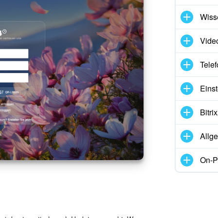
Wiss
Vide
Telef
Eins
Bitr
Allg
On-P