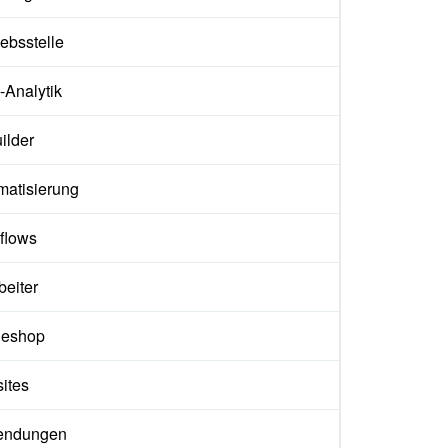
iebsstelle
Analytik
ilder
matisierung
flows
beiter
neshop
ites
endungen