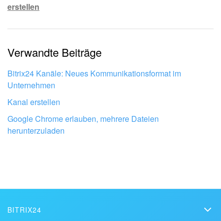
erstellen
Die Information ist veraltet.
Zu kurz, ich benötige mehr Informationen.
Verwandte Beiträge
Mir gefällt nicht, wie das Tool funktioniert.
Bitrix24 Kanäle: Neues Kommunikationsformat im
Unternehmen
Kanal erstellen
Google Chrome erlauben, mehrere Dateien
herunterzuladen
BITRIX24
Bitrix24