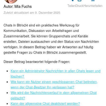
Sicherheit
Teilen
Druck
Herunterladen
Autor: Mia Fuchs
Zuletzt aktualisiert am 9. Dezember 2025
Womit fangen Sie an?
Feed
Chats in Bitrix24 sind ein praktisches Werkzeug für
Kommunikation, Diskussion von Arbeitsfragen und
Zusammenarbeit. Sie können Gruppenchats und Kanäle
Abonnement
erstellen, Dateien austauschen und den Status von Nachrichten
verfolgen. In diesem Beitrag haben wir Antworten auf häufig
Aufgaben und Projekte
gestellte Fragen zu Chats in Bitrix24 zusammengestellt.
KI-Projekte
Dieser Beitrag beantwortet folgende Fragen:
Kann ein Administrator Nachrichten in allen Chats lesen und
Messenger
löschen?
Wie kann ein Nutzer einem geschlossenen Chat beitreten,
Collabs
wenn der Chat-Besitzer ihn verlassen hat?
Wie wird der Nachrichtenverlauf in dem allgemeinen Chat
Projektgruppen
gelöscht?
Kann der allgemeine Chat deaktiviert werden?