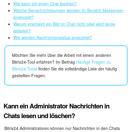
Kalender
Wie kann ich einen Chat löschen?
Welche Benachrichtigungen werden im Bereich Messenger
Drive
angezeigt?
Warum erscheint ein Bild im Chat nicht oder wird lange
Webmail
geladen?
Wie werden Nachrichtenstatus angezeigt?
CRM
Möchten Sie mehr über die Arbeit mit einem anderen
Buchung
Bitrix24-Tool erfahren? Im Beitrag
Häufige Fragen zu
Bitrix24-Tools
finden Sie die vollständige Liste der häufig
KI in Bitrix24
gestellten Fragen.
Elektronische Unterschrift für HR
Elektronische Unterschrift
Kann ein Administrator Nachrichten in
Chats lesen und löschen?
Bestandsverwaltung
Bitrix24-Administratoren können nur Nachrichten in den Chats
Contact Center