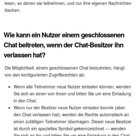
lesen, an denen sie teilnehmen, und nur ihre eigenen Nachrichten
löschen.
Mitarbeiter-Widget
Marketing
Wie kann ein Nutzer einem geschlossenen
Vertriebsstelle
Chat beitreten, wenn der Chat-Besitzer ihn
verlassen hat?
CRM-Analytik
Die Möglichkeit, einem geschlossenen Chat beizutreten, hängt
BI-Builder
von den konfigurierten Zugriffsrechten ab:
Wenn alle Teilnehmer neue Nutzer einladen können, wenden
Automatisierung
Sie sich an einen von ihnen und bitten Sie um eine Einladung
in den Chat.
Workflows
Wenn nur der Besitzer neue Nutzer einladen konnte (aber
den Chat verlassen hat), werden die Rechte automatisch an
Mitarbeiter
einen zufälligen Teilnehmer übertragen. Dieser neue Besitzer
ist durch ein spezielles Symbol gekennzeichnet — wenden
Onlineshop
Sie sich an ihn und bitten Sie um eine Einladung in den Chat.