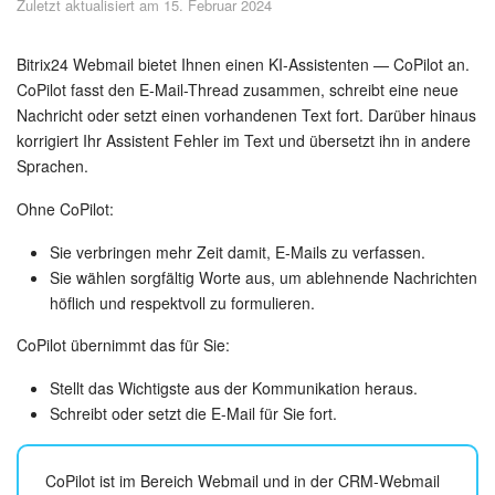
Zuletzt aktualisiert am 15. Februar 2024
Sicherheit
Womit fangen Sie an?
Bitrix24 Webmail bietet Ihnen einen KI-Assistenten — CoPilot an.
CoPilot fasst den E-Mail-Thread zusammen, schreibt eine neue
Nachricht oder setzt einen vorhandenen Text fort. Darüber hinaus
Feed
korrigiert Ihr Assistent Fehler im Text und übersetzt ihn in andere
Sprachen.
Abonnement
Ohne CoPilot:
Aufgaben und Projekte
Sie verbringen mehr Zeit damit, E-Mails zu verfassen.
Sie wählen sorgfältig Worte aus, um ablehnende Nachrichten
KI-Projekte
höflich und respektvoll zu formulieren.
Messenger
CoPilot übernimmt das für Sie:
Collabs
Stellt das Wichtigste aus der Kommunikation heraus.
Schreibt oder setzt die E-Mail für Sie fort.
Projektgruppen
CoPilot ist im Bereich Webmail und in der CRM-Webmail