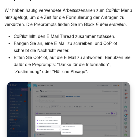
Wir haben häufig verwendete Arbeitsszenarien zum CoPilot-Menü
Websites
hinzugefügt, um die Zeit für die Formulierung der Anfragen zu
verkürzen. Die Preprompts finden Sie im Block
E-Mail erstellen
.
Anwendungen
CoPilot hilft, den E-Mail-Thread zusammenzufassen.
Wissensbasis
Fangen Sie an, eine E-Mail zu schreiben, und CoPilot
schreibt die Nachricht weiter.
Videokonferenzen
Bitten Sie CoPilot, auf die E-Mail zu antworten. Benutzen Sie
dafür die Preprompts: "Danke für die Information",
Telefonie
"Zustimmung" oder "Höfliche Absage".
Einstellungen
Bitrix24 Messenger
Allgemeine Fragen
On-Premise Version