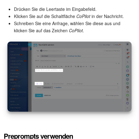
Drücken Sie die Leertaste im Eingabefeld.
Mitarbeiter-Widget
Klicken Sie auf die Schaltfläche
CoPilot
in der Nachricht.
Schreiben Sie eine Anfrage, wählen Sie diese aus und
Marketing
klicken Sie auf das Zeichen
CoPilot
.
Vertriebsstelle
CRM-Analytik
BI-Builder
Automatisierung
Workflows
Mitarbeiter
Preprompts verwenden
Onlineshop