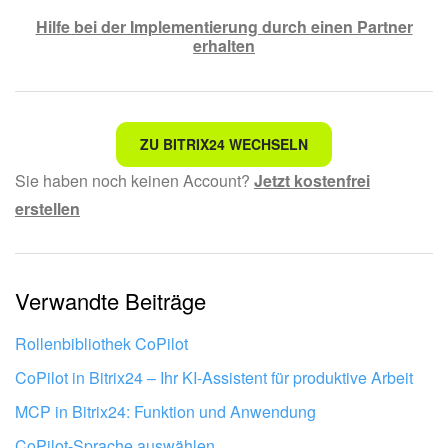
Hilfe bei der Implementierung durch einen Partner
erhalten
Nicht das, wonach ich suche.
ZU BITRIX24 WECHSELN
Sie haben noch keinen Account?
Jetzt kostenfrei
Kompliziert und unverständlich formuliert.
erstellen
Die Information ist veraltet.
Zu kurz, ich benötige mehr Informationen.
Verwandte Beiträge
Mir gefällt nicht, wie das Tool funktioniert.
Rollenbibliothek CoPilot
CoPilot in Bitrix24 – Ihr KI-Assistent für produktive Arbeit
MCP in Bitrix24: Funktion und Anwendung
CoPilot-Sprache auswählen