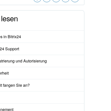
lesen
 in Bitrix24
x24 Support
trierung und Autorisierung
rheit
t fangen Sie an?
nement