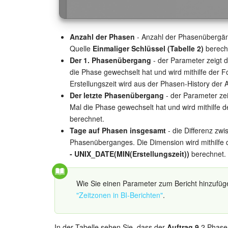
Anzahl der Phasen
- Anzahl der Phasenübergän
Quelle
Einmaliger Schlüssel (Tabelle 2)
berech
Der 1. Phasenübergang
- der Parameter zeigt 
die Phase gewechselt hat und wird mithilfe der 
Erstellungszeit wird aus der Phasen-History de
Der letzte Phasenübergang
- der Parameter ze
Mal die Phase gewechselt hat und wird mithilfe 
berechnet.
Tage auf Phasen insgesamt
- die Differenz zwi
Phasenüberganges. Die Dimension wird mithilfe
- UNIX_DATE(MIN(Erstellungszeit))
berechnet.
Wie Sie einen Parameter zum Bericht hinzufüge
"Zeitzonen in BI-Berichten"
.
In der Tabelle sehen Sie, dass der
Auftrag 9
2 Phasen