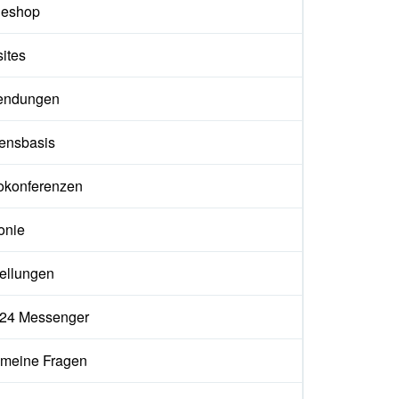
neshop
ites
endungen
ensbasis
okonferenzen
onie
tellungen
ix24 Messenger
emeine Fragen