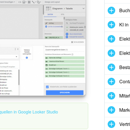
Buch
KI in
Elekt
Elekt
Best
Cont
Mitar
Mark
quellen in Google Looker Studio
Vertr