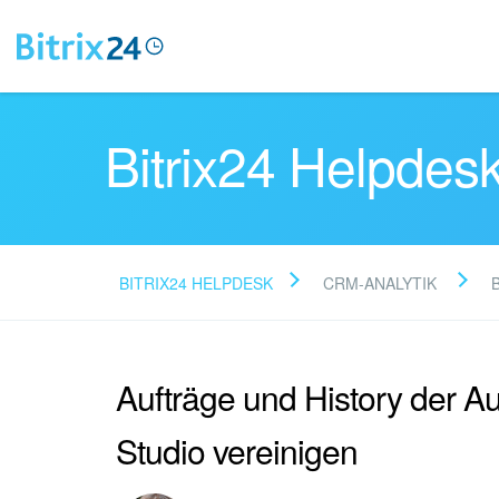
Bitrix24 Helpdes
BITRIX24 HELPDESK
CRM-ANALYTIK
Aufträge und History der A
Studio vereinigen