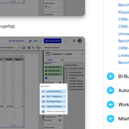
Beric
CRM-A
zugefügt.
CRM-A
Umsat
Berich
CRM-A
Limit
Beric
BI-Bu
Auto
Work
Mitar