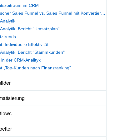
htszeitraum im CRM
Klassischer Sales Funnel vs. Sales Funnel mit Konvertierungen
nalytik
nalytik: Bericht "Umsatzplan"
ztrends
t: Individuelle Effektivität
nalytik: Bericht "Stammkunden"
s in der CRM-Analityk
ht „Top-Kunden nach Finanzranking“
ilder
matisierung
flows
beiter