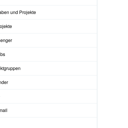
aben und Projekte
ojekte
enger
abs
ektgruppen
nder
e
ail