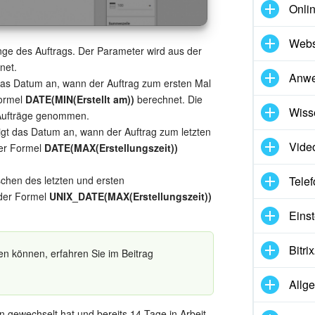
Onli
Webs
ge des Auftrags. Der Parameter wird aus der
net.
Anw
das Datum an, wann der Auftrag zum ersten Mal
Formel
DATE(MIN(Erstellt am))
berechnet. Die
Wiss
r Aufträge genommen.
igt das Datum an, wann der Auftrag zum letzten
Vide
der Formel
DATE(MAX(Erstellungszeit))
Telef
schen des letzten und ersten
 der Formel
UNIX_DATE(MAX(Erstellungszeit))
Eins
Bitr
n können, erfahren Sie im Beitrag
Allg
 gewechselt hat und bereits 14 Tage in Arbeit