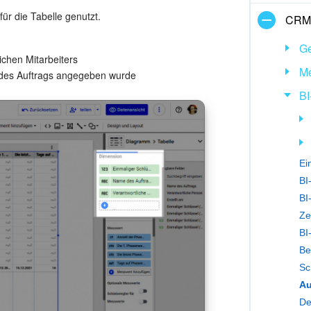
ür die Tabelle genutzt.
CRM-
Ge
chen Mitarbeiters
Me
 des Auftrags angegeben wurde
BI
Ei
BI
BI
Ze
BI
Sc
De