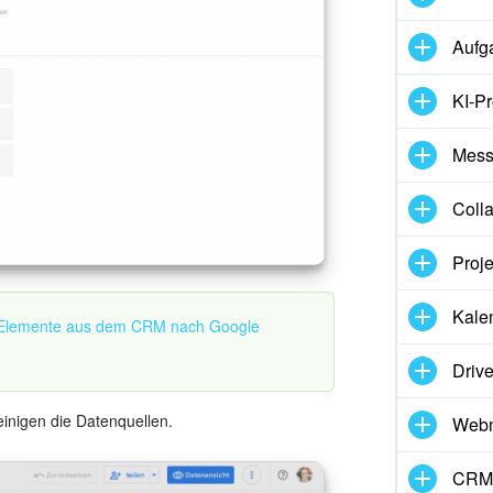
Aufg
KI-Pr
Mess
Coll
Proj
Kale
lemente aus dem CRM nach Google
Driv
einigen die Datenquellen.
Webm
CRM