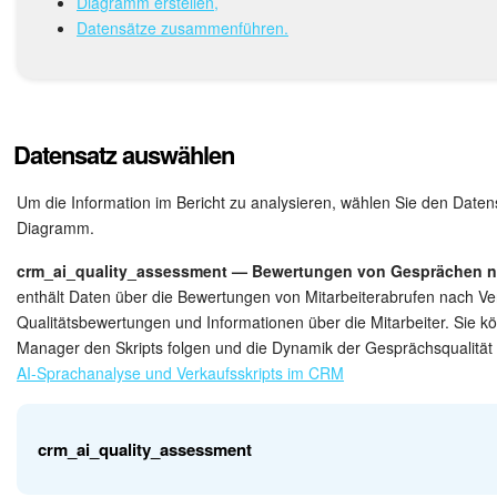
Drive
Diagramm erstellen,
Datensätze zusammenführen.
Webmail
CRM
Datensatz auswählen
Buchung
Um die Information im Bericht zu analysieren, wählen Sie den Datens
KI in Bitrix24
Diagramm.
crm_ai_quality_assessment — Bewertungen von Gesprächen na
Elektronische Unterschrift für HR
enthält Daten über die Bewertungen von Mitarbeiterabrufen nach Ver
Qualitätsbewertungen und Informationen über die Mitarbeiter. Sie kö
Elektronische Unterschrift
Manager den Skripts folgen und die Dynamik der Gesprächsqualität 
AI-Sprachanalyse und Verkaufsskripts im CRM
Bestandsverwaltung
Contact Center
crm_ai_quality_assessment
Mitarbeiter-Widget