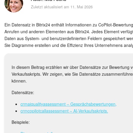
Sicherheit
Zuletzt aktualisiert am 11. Mai 2026
Womit fangen Sie an?
Ein Datensatz in Bitrix24 enthält Informationen zu CoPilot-Bewertun
Feed
Anrufen und anderen Elementen aus Bitrix24. Jedes Element verfüg
Daten aus System- und benutzerdefinierten Feldern gespeichert we
Sie Diagramme erstellen und die Effizienz Ihres Unternehmens anal
Abonnement
Aufgaben und Projekte
In diesem Beitrag erzählen wir über Datensätze zur Bewertung
Verkaufsskripts. Wir zeigen, wie Sie Datensätze zusammenführ
Messenger
können.
Collabs
Datensätze:
crmaiqualityassessment – Gesprächsbewertungen,
Projektgruppen
crmcopilotcallassessment – AI-Verkaufsskripts.
Kalender
Beispiele: