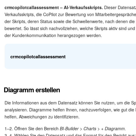
crmcopilotcallassessment – AI-Verkaufsskripts.
Dieser Datensatz
Marketing
Verkaufsskripts, die CoPilot zur Bewertung von Mitarbeitergespräc
Feld
Beschreibung
der Skripts, deren Status sowie die Schwellenwerte, nach denen die
Vertriebsstelle
bewertet. So lässt sich nachvollziehen, welche Skripts aktiv sind und
ID
Bewertung-ID
der Kundenkommunikation herangezogen werden.
CRM-Analytik
CREATED_AT
Erstellt am
crmcopilotcallassessment
BI-Builder
ACTIVITY_ID
Aktivität-ID
Automatisierung
Feld
Beschreibung
ID des Verkaufsskripts,
Workflows
Diagramm erstellen
ASSESSMENT_SETTING_ID
Anruf bewertet wurde
Mitarbeiter
Die Informationen aus dem Datensatz können Sie nutzen, um die Spr
ID
ID des Verkaufsskripts
analysieren. Diagramme helfen Ihnen, nachzuverfolgen, wie gut die M
ASSESSMENT
Bewertung
helfen, Abweichungen zu identifizieren.
Onlineshop
TITLE
Name des Verkaufsskripts
Die Bewertung nimmt a
1–2. Öffnen Sie den Bereich
BI-Builder > Charts > + Diagramm.
USE_IN_RATING
Websites
Ranking teil: Y — ja, N 
3–4. Wählen Sie den Datensatz und das Format für den Bericht aus: