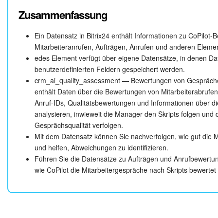
für den Auftrag, den Auftragsnamen und die Bewertung des Anrufs
Zusammenfassung
ist.
Ein Datensatz in Bitrix24 enthält Informationen zu CoPilot
Sie können die Abfrage kopieren und nachverfolgen, wie CoPilot d
Mitarbeiteranrufen, Aufträgen, Anrufen und anderen Elemen
bewertet hat.
edes Element verfügt über eigene Datensätze, in denen D
benutzerdefinierten Feldern gespeichert werden.
crm_ai_quality_assessment — Bewertungen von Gesprächen
 SELECT crm_deal.ASSIGNED_BY_NAME AS "Name des
enthält Daten über die Bewertungen von Mitarbeiterabrufen
Anruf-IDs, Qualitätsbewertungen und Informationen über die
analysieren, inwieweit die Manager den Skripts folgen und
SELECT — definiert, welche Information aus dem Datensatz abger
Gesprächsqualität verfolgen.
Abfrage
SELECT crm_deal.ASSIGNED_BY_NAME AS "Name de
Mit dem Datensatz können Sie nachverfolgen, wie gut die Mi
den Namen des Mitarbeiters
aus dem 
und helfen, Abweichungen zu identifizieren.
ASSIGNED_BY_NAME
weist ihm den Namen
zu,
Führen Sie die Datensätze zu Aufträgen und Anrufbewertu
Name des Mitarbeiters
wie CoPilot die Mitarbeitergespräche nach Skripts bewertet 
und gibt das Ergebnis in einer separaten Spalte in der Tabell
FROM —gibt den Hauptdatensatz an, aus dem die Daten abgeruf
aus
. Das ist eine Tabelle mit de
crm_ai_quality_assessment