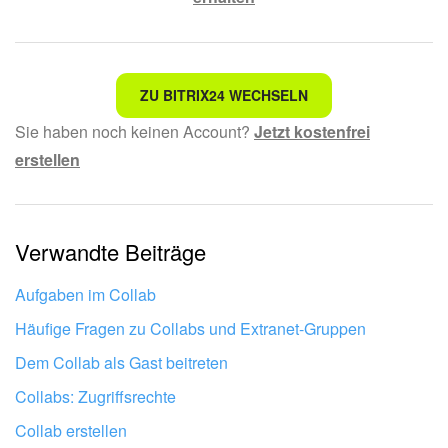
Nicht das, wonach ich suche.
ZU BITRIX24 WECHSELN
Sie haben noch keinen Account?
Jetzt kostenfrei
Kompliziert und unverständlich formuliert.
erstellen
Die Information ist veraltet.
Zu kurz, ich benötige mehr Informationen.
Verwandte Beiträge
Mir gefällt nicht, wie das Tool funktioniert.
Aufgaben im Collab
Häufige Fragen zu Collabs und Extranet-Gruppen
Dem Collab als Gast beitreten
Collabs: Zugriffsrechte
Collab erstellen