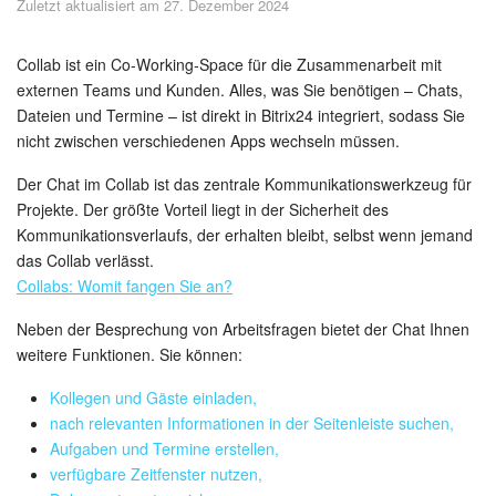
Zuletzt aktualisiert am 27. Dezember 2024
Sicherheit
Womit fangen Sie an?
Collab ist ein Co-Working-Space für die Zusammenarbeit mit
externen Teams und Kunden. Alles, was Sie benötigen – Chats,
Dateien und Termine – ist direkt in Bitrix24 integriert, sodass Sie
Feed
nicht zwischen verschiedenen Apps wechseln müssen.
Abonnement
Der Chat im Collab ist das zentrale Kommunikationswerkzeug für
Projekte. Der größte Vorteil liegt in der Sicherheit des
Aufgaben und Projekte
Kommunikationsverlaufs, der erhalten bleibt, selbst wenn jemand
das Collab verlässt.
Messenger
Collabs: Womit fangen Sie an?
Neben der Besprechung von Arbeitsfragen bietet der Chat Ihnen
Collabs
weitere Funktionen. Sie können:
Projektgruppen
Kollegen und Gäste einladen,
nach relevanten Informationen in der Seitenleiste suchen,
Kalender
Aufgaben und Termine erstellen,
verfügbare Zeitfenster nutzen,