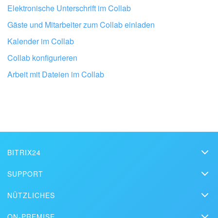
Elektronische Unterschrift im Collab
Gäste und Mitarbeiter zum Collab einladen
Kalender im Collab
Collab konfigurieren
Lassen Sie Ihr Bitrix24 von Profis
Arbeit mit Dateien im Collab
einrichten
BITRIX24 PARTNER IN DER NÄHE FINDEN
BITRIX24
Bitrix24
SUPPORT
Preise
FAQ
NÜTZLICHES
Pressemappe
Webinare
Blog
Kontakt
ON-PREMISE