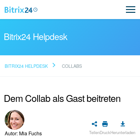
Bitrix24 Helpdesk
BITRIX24 HELPDESK
COLLABS
FAQ lesen
Dem Collab als Gast beitreten
Neues in Bitrix24
Bitrix24 Support
Registrierung und Autorisierung
Teilen
Druck
Herunterladen
Autor: Mia Fuchs