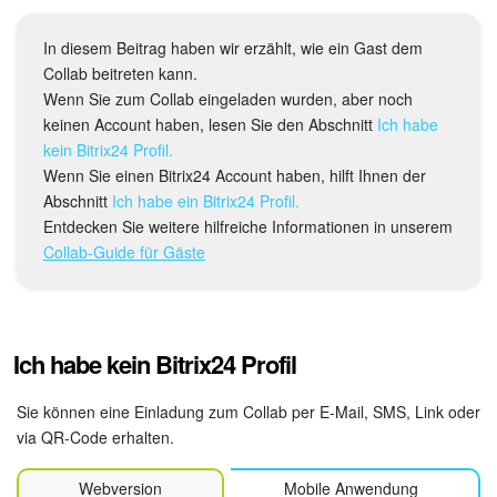
Drive
In diesem Beitrag haben wir erzählt, wie ein Gast dem
Webmail
Collab beitreten kann.
Wenn Sie zum Collab eingeladen wurden, aber noch
CRM
keinen Account haben, lesen Sie den Abschnitt
Ich habe
kein Bitrix24 Profil.
Buchung
Wenn Sie einen Bitrix24 Account haben, hilft Ihnen der
Abschnitt
Ich habe ein Bitrix24 Profil.
KI in Bitrix24
Entdecken Sie weitere hilfreiche Informationen in unserem
Collab-Guide für Gäste
Elektronische Unterschrift für HR
Elektronische Unterschrift
Ich habe kein Bitrix24 Profil
Bestandsverwaltung
Sie können eine Einladung zum Collab per E-Mail, SMS, Link oder
Contact Center
via QR-Code erhalten.
Webversion
Mobile Anwendung
Mitarbeiter-Widget