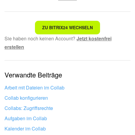
Nicht das, wonach ich suche.
ZU BITRIX24 WECHSELN
Sie haben noch keinen Account?
Jetzt kostenfrei
Kompliziert und unverständlich formuliert.
erstellen
Die Information ist veraltet.
Zu kurz, ich benötige mehr Informationen.
Verwandte Beiträge
Mir gefällt nicht, wie das Tool funktioniert.
Arbeit mit Dateien im Collab
Collab konfigurieren
Collabs: Zugriffsrechte
Aufgaben im Collab
Kalender im Collab