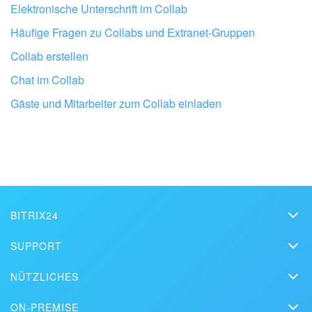
Elektronische Unterschrift im Collab
Häufige Fragen zu Collabs und Extranet-Gruppen
Collab erstellen
Chat im Collab
Lassen Sie Ihr Bitrix24 von Profis
Gäste und Mitarbeiter zum Collab einladen
einrichten
BITRIX24 PARTNER IN DER NÄHE FINDEN
BITRIX24
Bitrix24
SUPPORT
Preise
FAQ
NÜTZLICHES
Pressemappe
Webinare
Blog
Kontakt
ON-PREMISE
Lernvideos