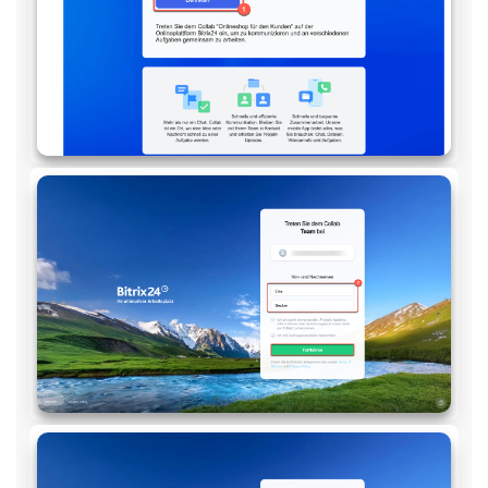
Anwendungen
Wissensbasis
Videokonferenzen
Telefonie
Einstellungen
Bitrix24 Messenger
Allgemeine Fragen
On-Premise Version