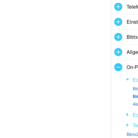
Telef
Eins
Bitr
Allg
On-P
Ed
Bi
Ed
Te
Bitri