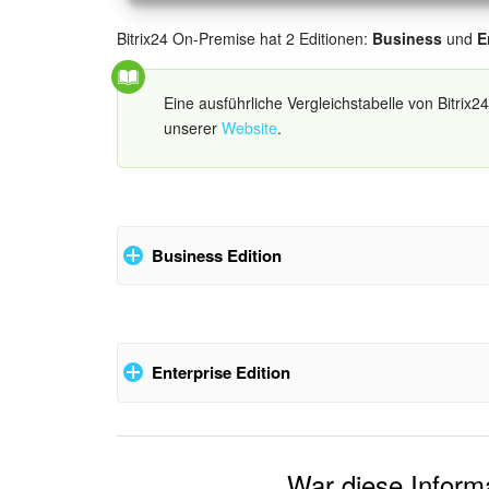
Bitrix24 On-Premise hat 2 Editionen:
Business
und
E
Eine ausführliche Vergleichstabelle von Bitrix
unserer
Website
.
Business Edition
Bitrix24 On-Premise Business bietet folgende Optio
Enterprise Edition
Nutzeranzahl - 50-500
e-Learning
- ermöglicht es Ihnen, Online-Kurs
Benutzer zu zertifizieren. Sie können unbegrenz
Bitrix24 On-Premise Enerprise verfügt über alle Fu
Mitarbeitende einladen. Im speziellen Protokol
War diese Informa