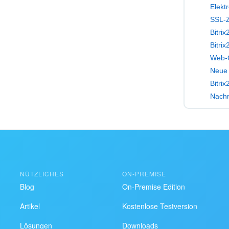
Elekt
SSL-Ze
Bitri
Bitri
Web-C
Neue 
Nachr
NÜTZLICHES
ON-PREMISE
Blog
On-Premise Edition
Artikel
Kostenlose Testversion
Lösungen
Downloads