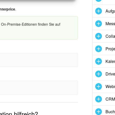
nterprice
.
Aufg
Mess
24 On-Premise-Editionen finden Sie auf
Coll
Proj
Kale
Driv
nen an:
Webm
e zu erstellen, Tests durchzuführen und
CRM
t viele Online-Schulungen und -Tests für Ihre
nktionen von Bitrix24 On-Premise Business,
l werden die Ergebnisse jedes Mitarbeitenden
Buch
tion hilfreich?