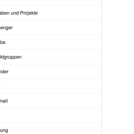
aben und Projekte
enger
abs
ektgruppen
nder
e
ail
ung