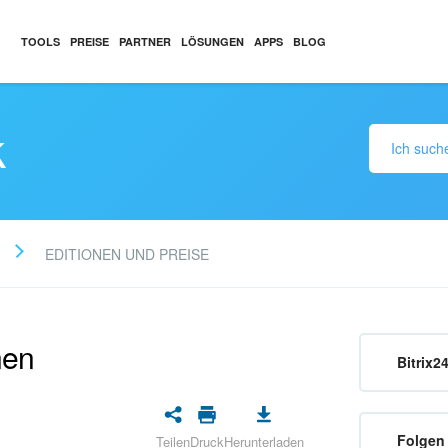
TOOLS
PREISE
PARTNER
LÖSUNGEN
APPS
BLOG
k
EDITIONEN UND PREISE
nen
Bitrix2
Folgen 
Teilen
Druck
Herunterladen