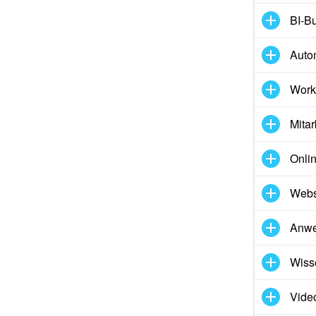
BI-Bu
Auto
Work
Mitar
Onli
Webs
Anw
Wiss
Vide