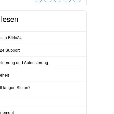
lesen
 in Bitrix24
x24 Support
trierung und Autorisierung
rheit
t fangen Sie an?
nement