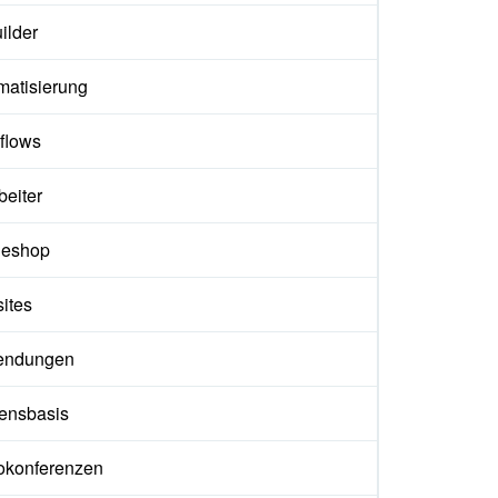
ilder
matisierung
flows
beiter
neshop
ites
endungen
ensbasis
okonferenzen