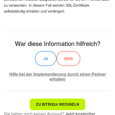
zu verwenden. In diesem Fall werden SSL-Zertifikate
Websites
selbstständig erhalten und verlängert.
Anwendungen
Wissensbasis
War diese Information hilfreich?
Videokonferenzen
JA
NEIN
Telefonie
Einstellungen
Hilfe bei der Implementierung durch einen Partner
erhalten
Bitrix24 Messenger
Allgemeine Fragen
Nicht das, wonach ich suche.
ZU BITRIX24 WECHSELN
On-Premise Version
Sie haben noch keinen Account?
Jetzt kostenfrei
Kompliziert und unverständlich formuliert.