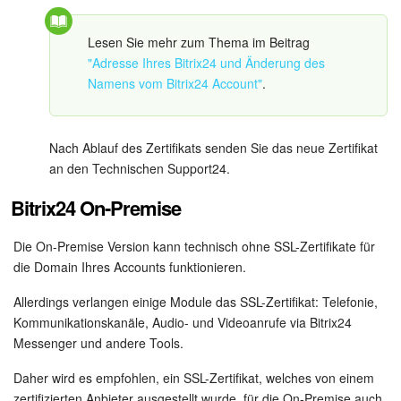
Mitarbeiter-Widget
Lesen Sie mehr zum Thema im Beitrag
"Adresse Ihres Bitrix24 und Änderung des
Marketing
Namens vom Bitrix24 Account"
.
Vertriebsstelle
Nach Ablauf des Zertifikats senden Sie das neue Zertifikat
an den Technischen Support24.
CRM-Analytik
Bitrix24 On-Premise
BI-Builder
Die On-Premise Version kann technisch ohne SSL-Zertifikate für
Automatisierung
die Domain Ihres Accounts funktionieren.
Workflows
Allerdings verlangen einige Module das SSL-Zertifikat: Telefonie,
Kommunikationskanäle, Audio- und Videoanrufe via Bitrix24
Messenger und andere Tools.
Mitarbeiter
Daher wird es empfohlen, ein SSL-Zertifikat, welches von einem
Onlineshop
zertifizierten Anbieter ausgestellt wurde, für die On-Premise auch