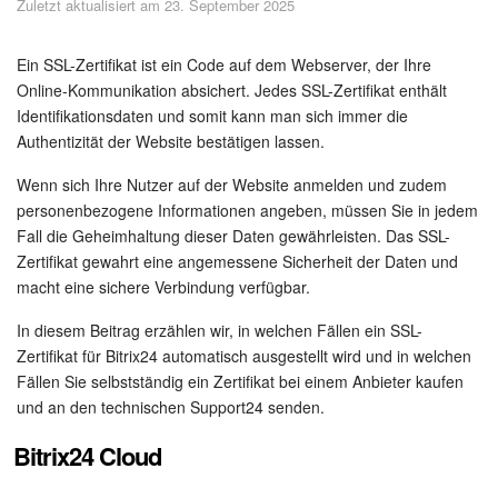
Zuletzt aktualisiert am 23. September 2025
Sicherheit
Womit fangen Sie an?
Ein SSL-Zertifikat ist ein Code auf dem Webserver, der Ihre
Online-Kommunikation absichert. Jedes SSL-Zertifikat enthält
Identifikationsdaten und somit kann man sich immer die
Feed
Authentizität der Website bestätigen lassen.
Abonnement
Wenn sich Ihre Nutzer auf der Website anmelden und zudem
personenbezogene Informationen angeben, müssen Sie in jedem
Aufgaben und Projekte
Fall die Geheimhaltung dieser Daten gewährleisten. Das SSL-
Zertifikat gewahrt eine angemessene Sicherheit der Daten und
Projekte
macht eine sichere Verbindung verfügbar.
In diesem Beitrag erzählen wir, in welchen Fällen ein SSL-
Messenger
Zertifikat für Bitrix24 automatisch ausgestellt wird und in welchen
Fällen Sie selbstständig ein Zertifikat bei einem Anbieter kaufen
Collabs
und an den technischen Support24 senden.
Projektgruppen
Bitrix24 Cloud