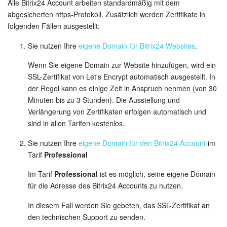
Kalender
Alle Bitrix24 Account arbeiten standardmäßig mit dem
abgesicherten https-Protokoll. Zusätzlich werden Zertifikate in
Drive
folgenden Fällen ausgestellt:
Sie nutzen Ihre
eigene Domain für Bitrix24 Websites
.
Webmail
Wenn Sie eigene Domain zur Website hinzufügen, wird ein
CRM
SSL-Zertifikat von Let's Encrypt automatisch ausgestellt. In
der Regel kann es einige Zeit in Anspruch nehmen (von 30
Buchung
Minuten bis zu 3 Stunden). Die Ausstellung und
Verlängerung von Zertifikaten erfolgen automatisch und
sind in allen Tarifen kostenlos.
KI in Bitrix24
Sie nutzen Ihre
eigene Domain für den Bitrix24 Account
im
Elektronische Unterschrift für HR
Tarif
Professional
Im Tarif
Professional
ist es möglich, seine eigene Domain
Elektronische Unterschrift
für die Adresse des Bitrix24 Accounts zu nutzen.
Bestandsverwaltung
In diesem Fall werden Sie gebeten, das SSL-Zertifikat an
den technischen Support zu senden.
Contact Center