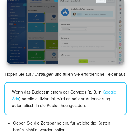
Kalender
Drive
Webmail
CRM
Buchung
KI in Bitrix24
Tippen Sie auf
Hinzufügen
und füllen Sie erforderliche Felder aus.
Elektronische Unterschrift für HR
Wenn das Budget in einem der Services (z. B. in
Google
Ads
) bereits aktiviert ist, wird es bei der Autorisierung
Elektronische Unterschrift
automatisch in die Kosten hochgeladen.
Bestandsverwaltung
Geben Sie die Zeitspanne ein, für welche die Kosten
Contact Center
berücksichtigt werden sollen.