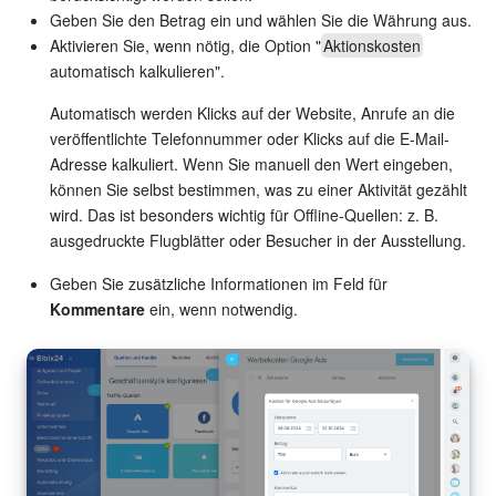
Geben Sie den Betrag ein und wählen Sie die Währung aus.
Aktivieren Sie, wenn nötig, die Option "
Aktionskosten
Mitarbeiter-Widget
automatisch kalkulieren".
Marketing
Automatisch werden Klicks auf der Website, Anrufe an die
veröffentlichte Telefonnummer oder Klicks auf die E-Mail-
Vertriebsstelle
Adresse kalkuliert. Wenn Sie manuell den Wert eingeben,
können Sie selbst bestimmen, was zu einer Aktivität gezählt
CRM-Analytik
wird. Das ist besonders wichtig für Offline-Quellen: z. B.
ausgedruckte Flugblätter oder Besucher in der Ausstellung.
BI-Builder
Geben Sie zusätzliche Informationen im Feld für
Kommentare
ein, wenn notwendig.
Automatisierung
Workflows
Mitarbeiter
Onlineshop