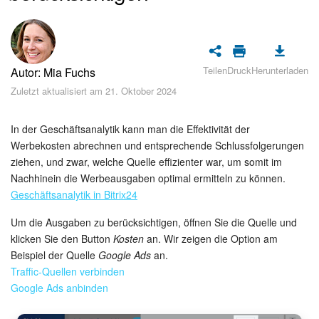
Sicherheit
Womit fangen Sie an?
Teilen
Druck
Herunterladen
Autor: Mia Fuchs
Feed
Zuletzt aktualisiert am 21. Oktober 2024
Abonnement
In der Geschäftsanalytik kann man die Effektivität der
Aufgaben und Projekte
Werbekosten abrechnen und entsprechende Schlussfolgerungen
ziehen, und zwar, welche Quelle effizienter war, um somit im
Nachhinein die Werbeausgaben optimal ermitteln zu können.
KI-Projekte
Geschäftsanalytik in Bitrix24
Messenger
Um die Ausgaben zu berücksichtigen, öffnen Sie die Quelle und
klicken Sie den Button
Kosten
an. Wir zeigen die Option am
Collabs
Beispiel der Quelle
Google Ads
an.
Traffic-Quellen verbinden
Projektgruppen
Google Ads anbinden