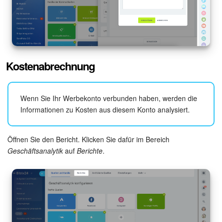
Websites
Anwendungen
Kostenabrechnung
Wissensbasis
Videokonferenzen
Wenn Sie Ihr Werbekonto verbunden haben, werden die
Informationen zu Kosten aus diesem Konto analysiert.
Telefonie
Einstellungen
Öffnen Sie den Bericht. Klicken Sie dafür im Bereich
Geschäftsanalytik
auf
Berichte
.
Bitrix24 Messenger
Allgemeine Fragen
On-Premise Version