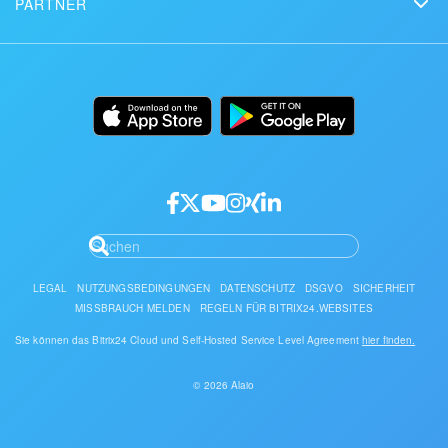
PARTNER
Downloads
Mobile App
Seite der Bitrix24 Status
Partner finden
Alternativen
Einrichtung
Desktop App
Partner werden
Einsatz
Dokumentation
API/Entwickler
Partner-Login
LEGAL
NUTZUNGSBEDINGUNGEN
DATENSCHUTZ
DSGVO
SICHERHEIT
MISSBRAUCH MELDEN
REGELN FÜR BITRIX24.WEBSITES
Sie können das Bitrix24 Cloud und Self-Hosted Service Level Agreement
hier finden.
© 2026 Alaio