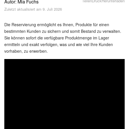
Teilen
Druck
Herunterladen
Autor: Mia Fuchs
Sicherheit
Zuletzt aktualisiert am 9. Juli 2026
Womit fangen Sie an?
Die Reservierung ermöglicht es Ihnen, Produkte für einen
Feed
bestimmten Kunden zu sichern und somit Bestand zu verwalten.
Sie können sofort die verfügbare Produktmenge im Lager
ermitteln und exakt verfolgen, was und wie viel Ihre Kunden
Abonnement
vorhaben, zu erwerben.
Aufgaben und Projekte
Projekte
Messenger
Collabs
Projektgruppen