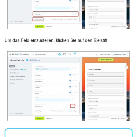
Websites
Anwendungen
Um das Feld einzustellen, klicken Sie auf den Bleistift.
Wissensbasis
Videokonferenzen
Telefonie
Einstellungen
Bitrix24 Messenger
Allgemeine Fragen
On-Premise Version