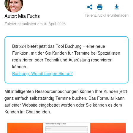
Sicherheit
Teilen
Druck
Herunterladen
Autor: Mia Fuchs
Womit fangen Sie an?
Zuletzt aktualisiert am 3. April 2026
Feed
Abonnement
Bitrix24 bietet jetzt das Tool Buchung – eine neue
Funktion, mit der Sie Kunden für Termine bei Spezialisten
registrieren oder Technik und Ausrüstung reservieren
Aufgaben und Projekte
können.
Buchung: Womit fangen Sie an?
KI-Projekte
Messenger
Mit intelligenten Ressourcenbuchungen können Ihre Kunden jetzt
ganz einfach selbstständig Termine buchen. Das Formular kann
Collabs
auf einer Website eingebettet werden oder Sie können es dem
Kunden im Chat senden.
Projektgruppen