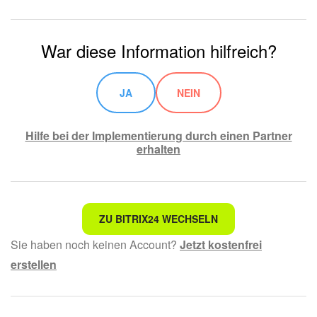
War diese Information hilfreich?
JA
NEIN
Hilfe bei der Implementierung durch einen Partner
erhalten
Nicht das, wonach ich suche.
ZU BITRIX24 WECHSELN
Sie haben noch keinen Account?
Jetzt kostenfrei
Kompliziert und unverständlich formuliert.
erstellen
Die Information ist veraltet.
Zu kurz, ich benötige mehr Informationen.