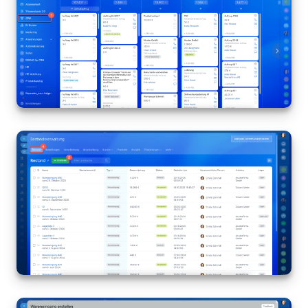
Anwendungen
Wissensbasis
Videokonferenzen
Telefonie
Einstellungen
Bitrix24 Messenger
Allgemeine Fragen
On-Premise Version