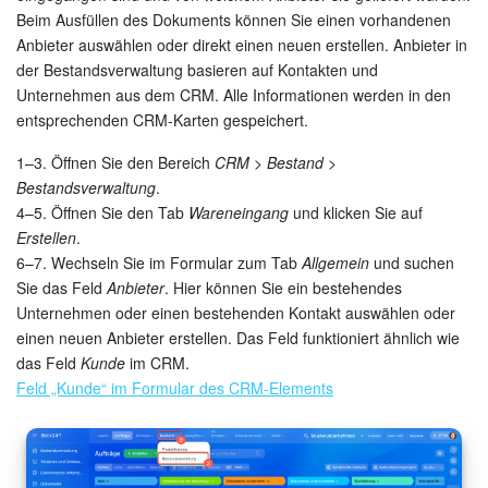
Beim Ausfüllen des Dokuments können Sie einen vorhandenen
Anbieter auswählen oder direkt einen neuen erstellen. Anbieter in
Marketing
der Bestandsverwaltung basieren auf Kontakten und
Unternehmen aus dem CRM. Alle Informationen werden in den
Vertriebsstelle
entsprechenden CRM-Karten gespeichert.
CRM-Analytik
1–3. Öffnen Sie den Bereich
CRM > Bestand >
Bestandsverwaltung
.
BI-Builder
4–5. Öffnen Sie den Tab
Wareneingang
und klicken Sie auf
Erstellen
.
Automatisierung
6–7. Wechseln Sie im Formular zum Tab
Allgemein
und suchen
Sie das Feld
Anbieter
. Hier können Sie ein bestehendes
Workflows
Unternehmen oder einen bestehenden Kontakt auswählen oder
einen neuen Anbieter erstellen. Das Feld funktioniert ähnlich wie
das Feld
Kunde
im CRM.
Mitarbeiter
Feld „Kunde“ im Formular des CRM-Elements
Onlineshop
Websites