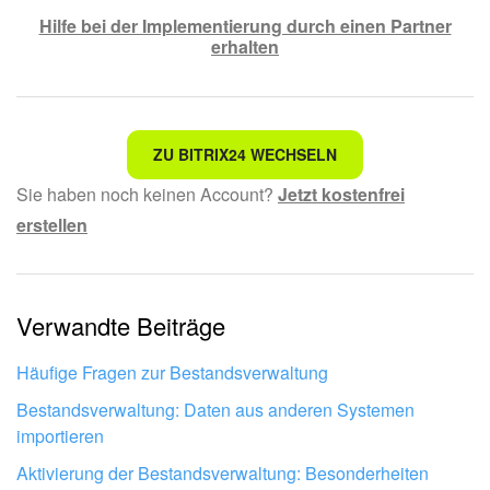
Hilfe bei der Implementierung durch einen Partner
erhalten
Nicht das, wonach ich suche.
ZU BITRIX24 WECHSELN
Sie haben noch keinen Account?
Jetzt kostenfrei
Kompliziert und unverständlich formuliert.
erstellen
Die Information ist veraltet.
Zu kurz, ich benötige mehr Informationen.
Verwandte Beiträge
Mir gefällt nicht, wie das Tool funktioniert.
Häufige Fragen zur Bestandsverwaltung
Bestandsverwaltung: Daten aus anderen Systemen
importieren
Aktivierung der Bestandsverwaltung: Besonderheiten