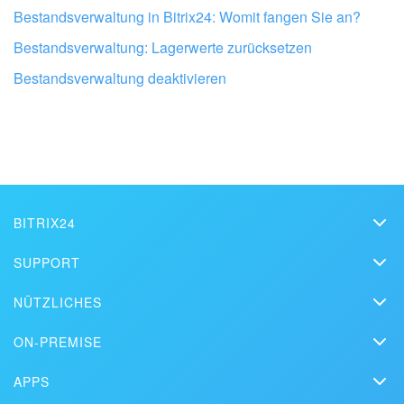
Bestandsverwaltung in Bitrix24: Womit fangen Sie an?
Bestandsverwaltung: Lagerwerte zurücksetzen
Bestandsverwaltung deaktivieren
Lassen Sie Ihr Bitrix24 von Profis
einrichten
BITRIX24
Bitrix24
BITRIX24 PARTNER IN DER NÄHE FINDEN
SUPPORT
Preise
FAQ
NÜTZLICHES
Pressemappe
Webinare
Blog
Kontakt
ON-PREMISE
Lernvideos
Artikel
On-Premise Edition
Presse
Support kontaktieren
APPS
Lösungen
Kostenlose Testversion
Market