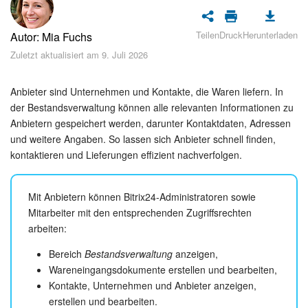
Sicherheit
Teilen
Druck
Herunterladen
Autor: Mia Fuchs
Womit fangen Sie an?
Zuletzt aktualisiert am 9. Juli 2026
Feed
Anbieter sind Unternehmen und Kontakte, die Waren liefern. In
Abonnement
der Bestandsverwaltung können alle relevanten Informationen zu
Anbietern gespeichert werden, darunter Kontaktdaten, Adressen
und weitere Angaben. So lassen sich Anbieter schnell finden,
Aufgaben und Projekte
kontaktieren und Lieferungen effizient nachverfolgen.
Messenger
Mit Anbietern können Bitrix24-Administratoren sowie
Collabs
Mitarbeiter mit den entsprechenden Zugriffsrechten
arbeiten:
Projektgruppen
Bereich
Bestandsverwaltung
anzeigen,
Wareneingangsdokumente erstellen und bearbeiten,
Kalender
Kontakte, Unternehmen und Anbieter anzeigen,
erstellen und bearbeiten.