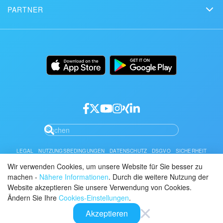
Demo anfordern
Kundengeschichten
PARTNER
Downloads
Mobile App
Seite der Bitrix24 Status
Partner finden
Alternativen
Einrichtung
Desktop App
Partner werden
Einsatz
Dokumentation
API/Entwickler
Partner-Login
LEGAL
NUTZUNGSBEDINGUNGEN
DATENSCHUTZ
DSGVO
SICHERHEIT
MISSBRAUCH MELDEN
REGELN FÜR BITRIX24.WEBSITES
Wir verwenden Cookies, um unsere Website für Sie besser zu
machen -
Nähere Informationen
. Durch die weitere Nutzung der
Sie können das Bitrix24 Cloud und Self-Hosted Service Level Agreement
hier finden.
Website akzeptieren Sie unsere Verwendung von Cookies.
Ändern Sie Ihre
Cookies-Einstellungen
.
© 2026 Alaio
Akzeptieren