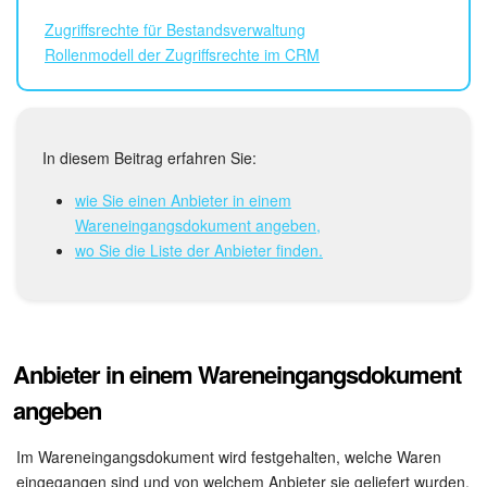
Drive
Zugriffsrechte für Bestandsverwaltung
Webmail
Rollenmodell der Zugriffsrechte im CRM
CRM
In diesem Beitrag erfahren Sie:
Buchung
wie Sie einen Anbieter in einem
KI in Bitrix24
Wareneingangsdokument angeben,
wo Sie die Liste der Anbieter finden.
Elektronische Unterschrift für HR
Elektronische Unterschrift
Anbieter in einem Wareneingangsdokument
Bestandsverwaltung
angeben
Contact Center
Im Wareneingangsdokument wird festgehalten, welche Waren
Mitarbeiter-Widget
eingegangen sind und von welchem Anbieter sie geliefert wurden.