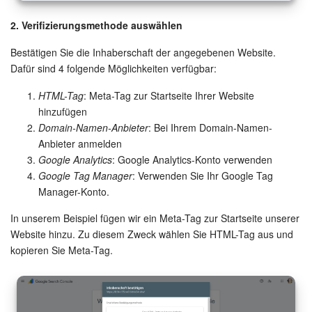
Websites
2. Verifizierungsmethode auswählen
Bestätigen Sie die Inhaberschaft der angegebenen Website.
Anwendungen
Dafür sind 4 folgende Möglichkeiten verfügbar:
Wissensbasis
HTML-Tag
: Meta-Tag zur Startseite Ihrer Website
hinzufügen
Videokonferenzen
Domain-Namen-Anbieter
: Bei Ihrem Domain-Namen-
Anbieter anmelden
Google Analytics
: Google Analytics-Konto verwenden
Telefonie
Google Tag Manager
: Verwenden Sie Ihr Google Tag
Manager-Konto.
Einstellungen
In unserem Beispiel fügen wir ein Meta-Tag zur Startseite unserer
Bitrix24 Messenger
Website hinzu. Zu diesem Zweck wählen Sie HTML-Tag aus und
kopieren Sie Meta-Tag.
Allgemeine Fragen
On-Premise Version