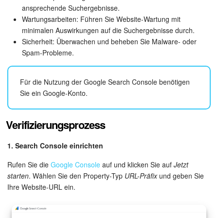
Kalender
ansprechende Suchergebnisse.
Wartungsarbeiten: Führen Sie Website-Wartung mit
Drive
minimalen Auswirkungen auf die Suchergebnisse durch.
Sicherheit: Überwachen und beheben Sie Malware- oder
Webmail
Spam-Probleme.
CRM
Für die Nutzung der Google Search Console benötigen
Sie ein Google-Konto.
Buchung
KI in Bitrix24
Verifizierungsprozess
Elektronische Unterschrift für HR
1. Search Console einrichten
Rufen Sie die
Google Console
auf und klicken Sie auf
Jetzt
Elektronische Unterschrift
starten
. Wählen Sie den Property-Typ
URL-Präfix
und geben Sie
Ihre Website-URL ein.
Bestandsverwaltung
Contact Center