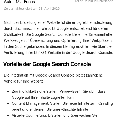
Teilen
Druck
Herunterladen
Autor: Mia Fuchs
Sicherheit
Zuletzt aktualisiert am 23. April 2026
Womit fangen Sie an?
Nach der Erstellung einer Website ist die erfolgreiche Indexierung
Feed
durch Suchmaschinen wie z. B. Google entscheidend für deren
Sichtbarkeit. Die Google Search Console bietet hierfür essentielle
Werkzeuge zur Überwachung und Optimierung Ihrer Webpräsenz
Abonnement
in den Suchergebnissen. In diesem Beitrag erzählen wie über die
Verifizierung Ihrer Bitrix24-Website in der Google Search Console.
Aufgaben und Projekte
Vorteile der Google Search Console
KI-Projekte
Die Integration mit Google Search Console bietet zahlreiche
Messenger
Vorteile für Ihre Website:
Zugänglichkeit sicherstellen: Vergewissern Sie sich, dass
Collabs
Google auf Ihre Inhalte zugreifen kann.
Content-Management: Stellen Sie neue Inhalte zum Crawling
Projektgruppen
bereit und entfernen Sie unerwünschte Inhalte.
Visuelle Optimierung: Erstellen und überwachen Sie