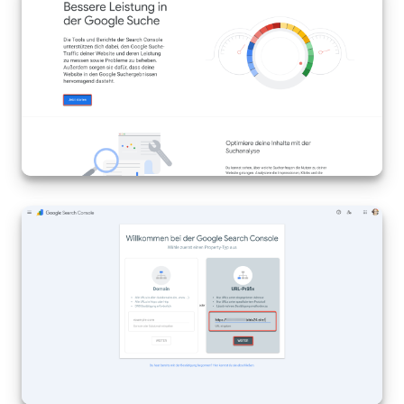
Mitarbeiter-Widget
Marketing
Vertriebsstelle
CRM-Analytik
BI-Builder
Automatisierung
Workflows
Mitarbeiter
Onlineshop