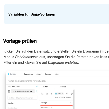
Variablen für Jinja-Vorlagen
Variable
Aktion
Vorlage prüfen
Klicken Sie auf den Datensatz und erstellen Sie ein Diagramm im ge
Die Variable zeigt die Website-Adresse
Modus
Rohdatensätze
aus, übertragen Sie die Parameter von links 
geöffnet wurde. Beispielsweise können 
Filter ein und klicken Sie auf
Diagramm erstellen
.
zu
portal_url
'{{portal_url()}}' as string
Website-Adresse, aus welcher der BI-Bu
Bericht anzuzeigen.
columns
Definiert die Spalten für die Datengrup
filter
Gibt die Filter an, die auf Daten ang