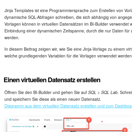
Sicherheit
Jinja Templates ist eine Programmiersprache zum Erstellen von Vo
Womit fangen Sie an?
dynamische SQL-Abfragen schreiben, die sich abhängig von angeg
Vorlagen können in virtuellen Datensätzen im BI-Builder verwendet w
Einbindung einer dynamischen Zeitspanne, durch die nur Daten für
Feed
werden.
Abonnement
In diesem Beitrag zeigen wir, wie Sie eine Jinja-Vorlage zu einem vi
welche grundlegenden Variablen für die Vorlagen verwendet werde
Aufgaben und Projekte
Messenger
Einen virtuellen Datensatz erstellen
Collabs
Öffnen Sie den BI-Builder und gehen Sie auf
SQL > SQL Lab
. Schre
und speichern Sie diese als einen neuen Datensatz.
Projektgruppen
Diagramm aus dem virtuellen Datensatz erstellen und zum Dashboa
Kalender