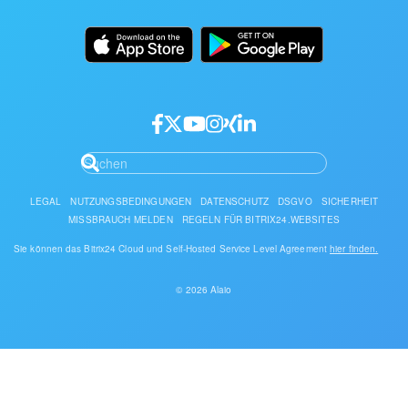
Einsatz
Dokumentation
API/Entwickler
Partner-Login
LEGAL
NUTZUNGSBEDINGUNGEN
DATENSCHUTZ
DSGVO
SICHERHEIT
MISSBRAUCH MELDEN
REGELN FÜR BITRIX24.WEBSITES
Sie können das Bitrix24 Cloud und Self-Hosted Service Level Agreement
hier finden.
© 2026 Alaio