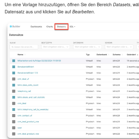
Um eine Vorlage hinzuzufügen, öffnen Sie den Bereich
Datasets
, wä
Datensatz aus und klicken Sie auf
Bearbeiten
.
Marketing
Vertriebsstelle
CRM-Analytik
BI-Builder
Automatisierung
Workflows
Mitarbeiter
Onlineshop
Websites