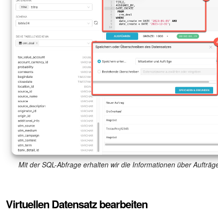
Drive
Webmail
CRM
Buchung
KI in Bitrix24
Elektronische Unterschrift für HR
Elektronische Unterschrift
Mit der SQL-Abfrage erhalten wir die Informationen über Aufträg
Bestandsverwaltung
Contact Center
Virtuellen Datensatz bearbeiten
Mitarbeiter-Widget