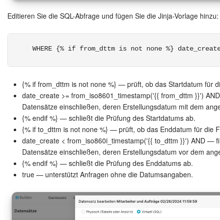
Editieren Sie die SQL-Abfrage und fügen Sie die Jinja-Vorlage hinzu:
Anwendungen
Wissensbasis
 WHERE {% if from_dttm is not none %} date_creat
Videokonferenzen
{% if from_dttm is not none %} — prüft, ob das Startdatum für di
Telefonie
date_create >= from_iso8601_timestamp('{{ from_dttm }}') AND —
Datensätze einschließen, deren Erstellungsdatum mit dem ang
Einstellungen
{% endif %} — schließt die Prüfung des Startdatums ab.
{% if to_dttm is not none %} — prüft, ob das Enddatum für die F
Bitrix24 Messenger
date_create < from_iso860i_timestamp('{{ to_dttm }}') AND — filt
Datensätze einschließen, deren Erstellungsdatum vor dem ang
Allgemeine Fragen
{% endif %} — schließt die Prüfung des Enddatums ab.
true — unterstützt Anfragen ohne die Datumsangaben.
On-Premise Version