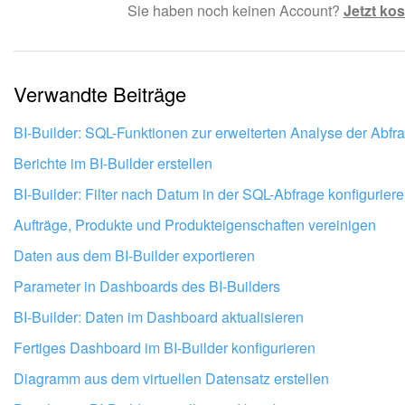
Sie haben noch keinen Account?
Jetzt kos
Kompliziert und unverständlich formuliert.
Die Information ist veraltet.
Verwandte Beiträge
Zu kurz, ich benötige mehr Informationen.
Mir gefällt nicht, wie das Tool funktioniert.
BI-Builder: SQL-Funktionen zur erweiterten Analyse der Abfr
Berichte im BI-Builder erstellen
BI-Builder: Filter nach Datum in der SQL-Abfrage konfigurier
Aufträge, Produkte und Produkteigenschaften vereinigen
Daten aus dem BI-Builder exportieren
Parameter in Dashboards des BI-Builders
BI-Builder: Daten im Dashboard aktualisieren
Fertiges Dashboard im BI-Builder konfigurieren
Diagramm aus dem virtuellen Datensatz erstellen