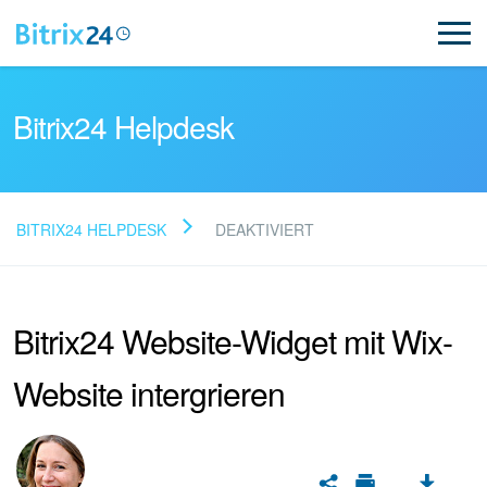
Bitrix24 Helpdesk
BITRIX24 HELPDESK
DEAKTIVIERT
FAQ lesen
Bitrix24 Website-Widget mit Wix-
Neues in Bitrix24
Website intergrieren
Bitrix24 Support
Registrierung und Autorisierung