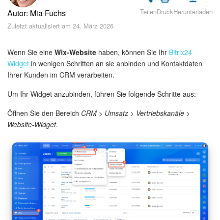
Sicherheit
Teilen
Druck
Herunterladen
Autor: Mia Fuchs
Zuletzt aktualisiert am 24. März 2026
Womit fangen Sie an?
Feed
Wenn Sie eine
Wix-Website
haben, können Sie Ihr
Bitrix24
Widget
in wenigen Schritten an sie anbinden und Kontaktdaten
Ihrer Kunden im CRM verarbeiten.
Abonnement
Um Ihr Widget anzubinden, führen Sie folgende Schritte aus:
Aufgaben und Projekte
Öffnen Sie den Bereich
CRM > Umsatz > Vertriebskanäle >
Messenger
Website-Widget
.
Collabs
Projektgruppen
Kalender