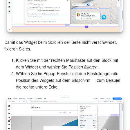
Anwendungen
Wissensbasis
Videokonferenzen
Damit das Widget beim Scrollen der Seite nicht verschwindet,
fixieren Sie es.
Telefonie
Klicken Sie mit der rechten Maustaste auf den Block mit
dem Widget und wählen Sie
Position fixieren
.
Einstellungen
Wählen Sie im Popup-Fenster mit den Einstellungen die
Position des Widgets auf dem Bildschirm — zum Beispiel
Bitrix24 Messenger
die rechte untere Ecke.
Allgemeine Fragen
On-Premise Version