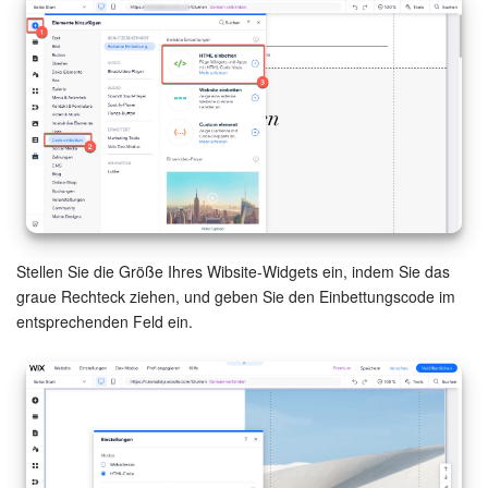
Marketing
Vertriebsstelle
CRM-Analytik
BI-Builder
Automatisierung
Stellen Sie die Größe Ihres Wibsite-Widgets ein, indem Sie das
graue Rechteck ziehen, und geben Sie den Einbettungscode im
Workflows
entsprechenden Feld ein.
Mitarbeiter
Onlineshop
Websites