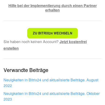
Hilfe bei der Implementierung durch einen Partner
erhalten
Nicht das, wonach ich suche.
ZU BITRIX24 WECHSELN
Sie haben noch keinen Account?
Jetzt kostenfrei
Kompliziert und unverständlich formuliert.
erstellen
Die Information ist veraltet.
Zu kurz, ich benötige mehr Informationen.
Verwandte Beiträge
Mir gefällt nicht, wie das Tool funktioniert.
Neuigkeiten in Bitrix24 und aktualisierte Beiträge. August
2022
Neuigkeiten in Bitrix24 und aktualisierte Beiträge. Oktober
2023