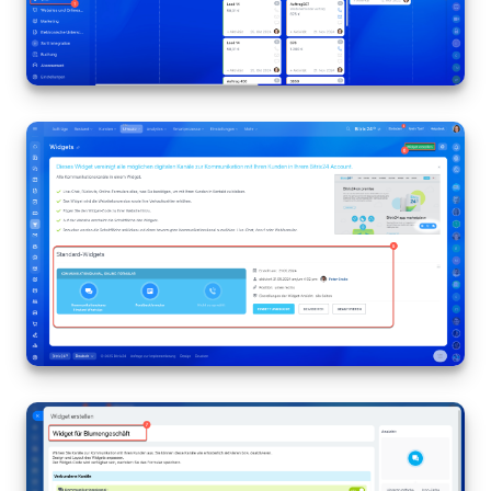
Mitarbeiter-Widget
Marketing
Vertriebsstelle
CRM-Analytik
BI-Builder
Automatisierung
Workflows
Mitarbeiter
Onlineshop