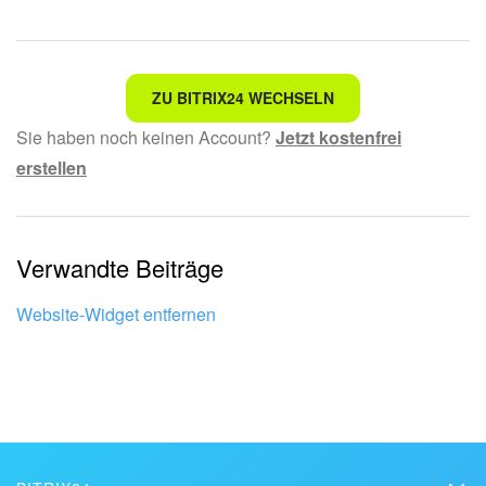
Nicht das, wonach ich suche.
ZU BITRIX24 WECHSELN
Sie haben noch keinen Account?
Jetzt kostenfrei
Kompliziert und unverständlich formuliert.
erstellen
Die Information ist veraltet.
Zu kurz, ich benötige mehr Informationen.
Verwandte Beiträge
Mir gefällt nicht, wie das Tool funktioniert.
Website-Widget entfernen