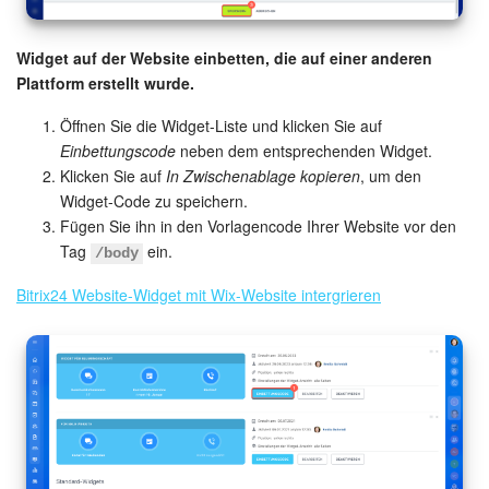
Rückruf.
Dies ist ebenfalls ein Online-Formular, in dem der
Kunde seine Telefonnummer hinterlässt. Wenn die
verantwortliche Person für das Formular eingehende Anrufe
Widget auf der Website einbetten, die auf einer anderen
entgegennehmen kann, erhält sie einen Anruf, um mit dem
Plattform erstellt wurde.
Kunden verbunden zu werden. Andernfalls ruft die
Öffnen Sie die Widget-Liste und klicken Sie auf
verantwortliche Person den Kunden aus dem Formular des
Einbettungscode
neben dem entsprechenden Widget.
CRM-Elements zurück.
Klicken Sie auf
In Zwischenablage kopieren
, um den
Gruppen der Warteschleifen in der Telefonie konfigurieren
Widget-Code zu speichern.
Wählen Sie ein Formular aus der Liste aus oder erstellen Sie
Fügen Sie ihn in den Vorlagencode Ihrer Website vor den
ein neues. Legen Sie fest, wie Anrufe außerhalb der
Tag
ein.
/body
Arbeitszeit behandelt werden sollen:
Bitrix24 Website-Widget mit Wix-Website intergrieren
Rückruf-Button ausblenden,
Kundendaten speichern und eine Nachricht anzeigen.
Der Rückrufservice ist nicht in allen Tarifen
verfügbar.
Bitrix24 Tarife