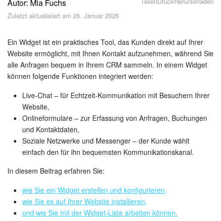
Teilen
Druck
Herunterladen
Autor: Mia Fuchs
Sicherheit
Zuletzt aktualisiert am 26. Januar 2026
Womit fangen Sie an?
Ein Widget ist ein praktisches Tool, das Kunden direkt auf Ihrer
Feed
Website ermöglicht, mit Ihnen Kontakt aufzunehmen, während Sie
alle Anfragen bequem in Ihrem CRM sammeln. In einem Widget
können folgende Funktionen integriert werden:
Abonnement
Live-Chat – für Echtzeit-Kommunikation mit Besuchern Ihrer
Aufgaben und Projekte
Website,
Onlineformulare – zur Erfassung von Anfragen, Buchungen
KI-Projekte
und Kontaktdaten,
Soziale Netzwerke und Messenger – der Kunde wählt
Messenger
einfach den für ihn bequemsten Kommunikationskanal.
In diesem Beitrag erfahren Sie:
Collabs
wie Sie ein Widget erstellen und konfigurieren,
Projektgruppen
wie Sie es auf Ihrer Website installieren,
und wie Sie mit der Widget-Liste arbeiten können.