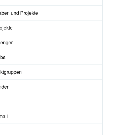
aben und Projekte
ojekte
enger
abs
ektgruppen
nder
e
ail