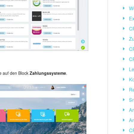
Wo
Ex
CR
Zu
C
CR
Le
e auf den Block
Zahlungssysteme
.
Ko
R
Sm
Ar
Ar
C