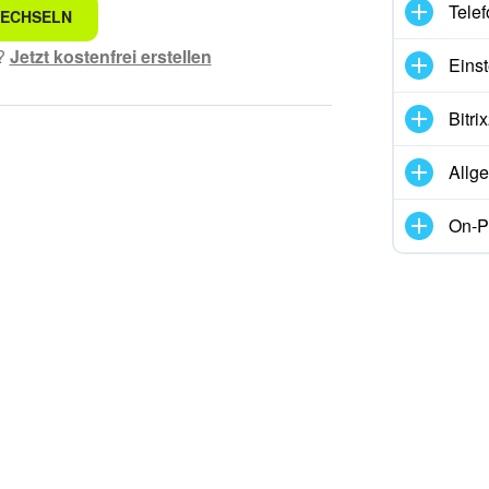
Telef
WECHSELN
he.
t?
Jetzt kostenfrei erstellen
Eins
lich formuliert.
Bitr
.
Allg
r Informationen.
On-P
ool funktioniert.