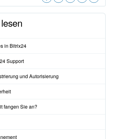
lesen
 in Bitrix24
x24 Support
trierung und Autorisierung
rheit
t fangen Sie an?
nement