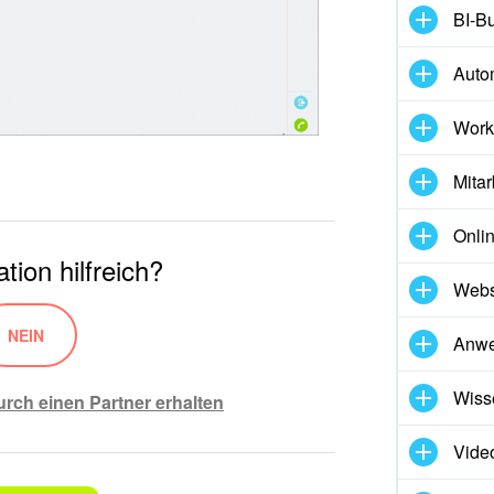
BI-Bu
Auto
Work
Mitar
Onli
tion hilfreich?
Webs
NEIN
Anw
Wiss
urch einen Partner erhalten
Vide