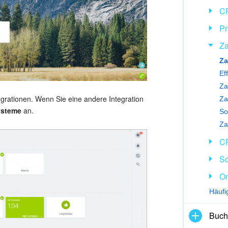
C
Pr
Za
Za
Ef
Za
egrationen. Wenn Sie eine andere Integration
ysteme
an.
Za
CR
So
On
Häuf
Buch