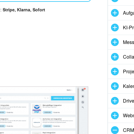
r
:
Stripe, Klarna, Sofort
Aufg
KI-Pr
Mess
Coll
Proj
Kale
Driv
Webm
CRM