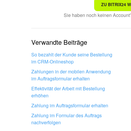
ZU BITRIX24 
Nicht das, wonach ich suc
Sie haben noch keinen Accoun
Kompliziert und unverständ
Die Information ist veraltet
Verwandte Beiträge
Zu kurz, ich benötige meh
So bezahlt der Kunde seine Bestellung
im CRM-Onlineshop
Mir gefällt nicht, wie das T
Zahlungen in der mobilen Anwendung
im Auftragsformular erhalten
Effektivität der Arbeit mit Bestellung
erhöhen
Zahlung im Auftragsformular erhalten
Lassen Sie Ihr Bitrix24 von Profis
Zahlung im Formular des Auftrags
einrichten
nachverfolgen