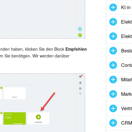
KI in
Elekt
Elekt
nden haben, klicken Sie den Block
Empfehlen
Best
em Sie benötigen. Wir werden darüber
Cont
Mitar
Mark
Vertr
CRM-