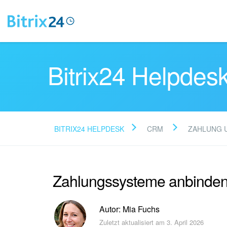
Bitrix24 Helpdes
BITRIX24 HELPDESK
CRM
ZAHLUNG 
Zahlungssysteme anbinde
Autor: Mia Fuchs
Zuletzt aktualisiert am 3. April 2026