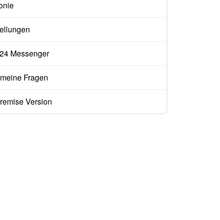
onie
tellungen
ix24 Messenger
emeine Fragen
remise Version