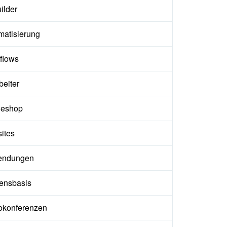
ilder
matisierung
flows
beiter
neshop
ites
endungen
ensbasis
okonferenzen