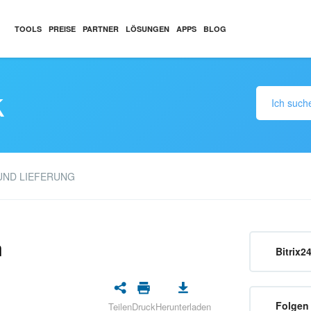
TOOLS
PREISE
PARTNER
LÖSUNGEN
APPS
BLOG
k
UND LIEFERUNG
n
Bitrix2
Folgen 
Teilen
Druck
Herunterladen