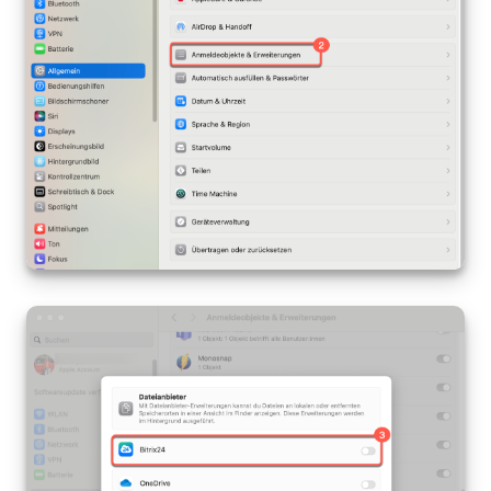
Anwendungen
Wissensbasis
Videokonferenzen
Telefonie
Einstellungen
Bitrix24 Messenger
Allgemeine Fragen
On-Premise Version