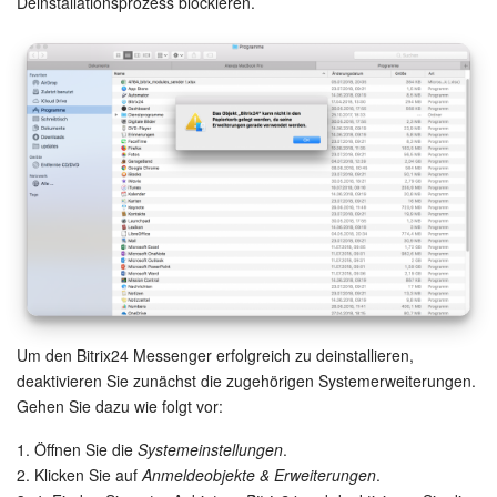
Drive
Deinstallationsprozess blockieren.
Webmail
CRM
Buchung
KI in Bitrix24
Elektronische Unterschrift für HR
Elektronische Unterschrift
Um den Bitrix24 Messenger erfolgreich zu deinstallieren,
Bestandsverwaltung
deaktivieren Sie zunächst die zugehörigen Systemerweiterungen.
Gehen Sie dazu wie folgt vor:
Contact Center
1. Öffnen Sie die
Systemeinstellungen
.
2. Klicken Sie auf
Anmeldeobjekte & Erweiterungen
.
Mitarbeiter-Widget