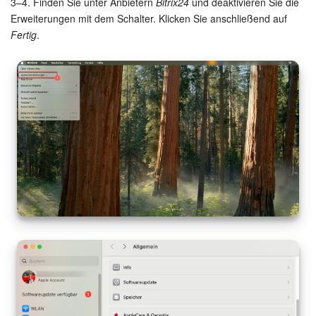
3–4. Finden Sie unter Anbietern
Bitrix24
und deaktivieren Sie die
Erweiterungen mit dem Schalter. Klicken Sie anschließend auf
Marketing
Fertig
.
Vertriebsstelle
CRM-Analytik
BI-Builder
Automatisierung
Workflows
Mitarbeiter
Onlineshop
Websites