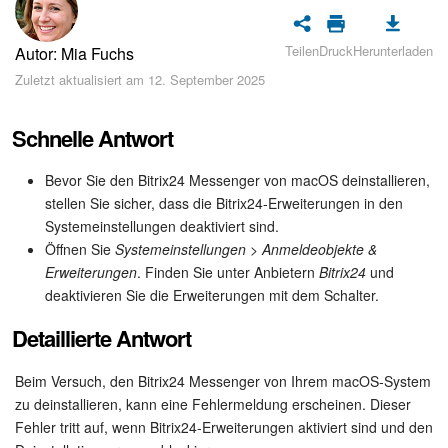
Sicherheit
Teilen
Druck
Herunterladen
Autor: Mia Fuchs
Womit fangen Sie an?
Zuletzt aktualisiert am 12. September 2025
Feed
Schnelle Antwort
Abonnement
Bevor Sie den Bitrix24 Messenger von macOS deinstallieren,
Aufgaben und Projekte
stellen Sie sicher, dass die Bitrix24-Erweiterungen in den
Systemeinstellungen deaktiviert sind.
Öffnen Sie
Systemeinstellungen > Anmeldeobjekte &
Messenger
Erweiterungen
. Finden Sie unter Anbietern
Bitrix24
und
deaktivieren Sie die Erweiterungen mit dem Schalter.
Collabs
Detaillierte Antwort
Projektgruppen
Beim Versuch, den Bitrix24 Messenger von Ihrem macOS-System
Kalender
zu deinstallieren, kann eine Fehlermeldung erscheinen. Dieser
Fehler tritt auf, wenn Bitrix24-Erweiterungen aktiviert sind und den