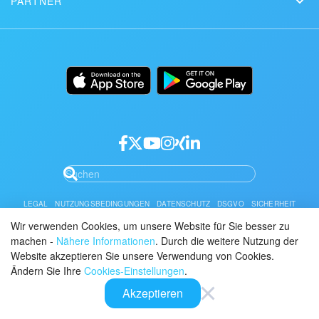
PARTNER
Downloads
Mobile App
Seite der Bitrix24 Status
Partner finden
Alternativen
Einrichtung
Desktop App
Partner werden
Einsatz
Dokumentation
API/Entwickler
Partner-Login
LEGAL
NUTZUNGSBEDINGUNGEN
DATENSCHUTZ
DSGVO
SICHERHEIT
MISSBRAUCH MELDEN
REGELN FÜR BITRIX24.WEBSITES
Wir verwenden Cookies, um unsere Website für Sie besser zu
machen -
Nähere Informationen
. Durch die weitere Nutzung der
Sie können das Bitrix24 Cloud und Self-Hosted Service Level Agreement
hier finden.
Website akzeptieren Sie unsere Verwendung von Cookies.
Ändern Sie Ihre
Cookies-Einstellungen
.
© 2026 Alaio
Akzeptieren