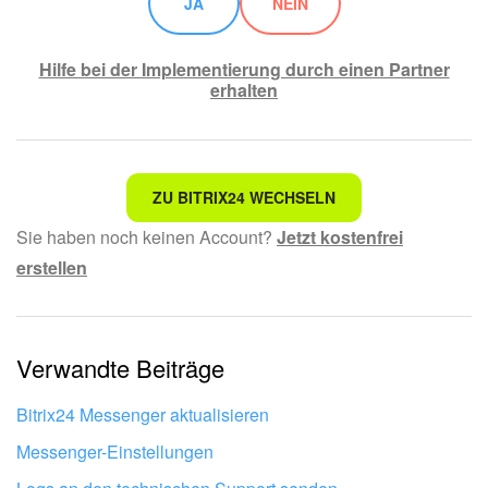
JA
NEIN
Hilfe bei der Implementierung durch einen Partner
erhalten
Nicht das, wonach ich suche.
ZU BITRIX24 WECHSELN
Sie haben noch keinen Account?
Jetzt kostenfrei
Kompliziert und unverständlich formuliert.
erstellen
Die Information ist veraltet.
Zu kurz, ich benötige mehr Informationen.
Verwandte Beiträge
Mir gefällt nicht, wie das Tool funktioniert.
Bitrix24 Messenger aktualisieren
Messenger-Einstellungen