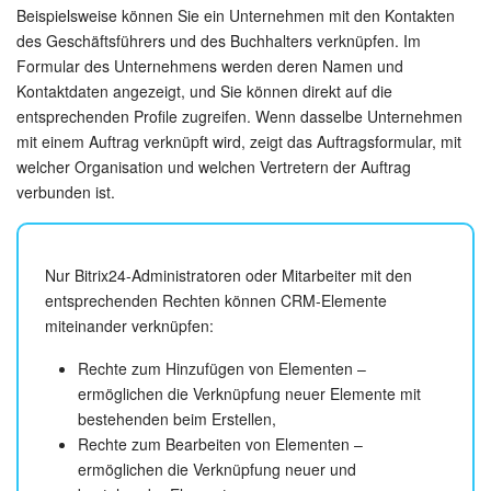
Kalender
Beispielsweise können Sie ein Unternehmen mit den Kontakten
des Geschäftsführers und des Buchhalters verknüpfen. Im
Drive
Formular des Unternehmens werden deren Namen und
Kontaktdaten angezeigt, und Sie können direkt auf die
Webmail
entsprechenden Profile zugreifen. Wenn dasselbe Unternehmen
mit einem Auftrag verknüpft wird, zeigt das Auftragsformular, mit
CRM
welcher Organisation und welchen Vertretern der Auftrag
verbunden ist.
Buchung
KI in Bitrix24
Nur Bitrix24-Administratoren oder Mitarbeiter mit den
entsprechenden Rechten können CRM-Elemente
Elektronische Unterschrift für HR
miteinander verknüpfen:
Rechte zum Hinzufügen von Elementen –
Elektronische Unterschrift
ermöglichen die Verknüpfung neuer Elemente mit
bestehenden beim Erstellen,
Bestandsverwaltung
Rechte zum Bearbeiten von Elementen –
ermöglichen die Verknüpfung neuer und
Contact Center