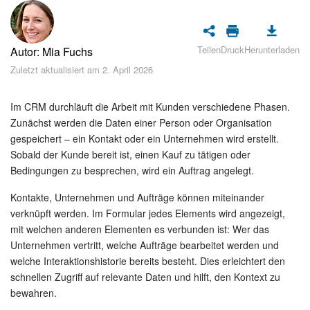
Sicherheit
Womit fangen Sie an?
Teilen
Druck
Herunterladen
Autor: Mia Fuchs
Zuletzt aktualisiert am 2. April 2026
Feed
Im CRM durchläuft die Arbeit mit Kunden verschiedene Phasen.
Abonnement
Zunächst werden die Daten einer Person oder Organisation
gespeichert – ein Kontakt oder ein Unternehmen wird erstellt.
Aufgaben und Projekte
Sobald der Kunde bereit ist, einen Kauf zu tätigen oder
Bedingungen zu besprechen, wird ein Auftrag angelegt.
KI-Projekte
Kontakte, Unternehmen und Aufträge können miteinander
Messenger
verknüpft werden. Im Formular jedes Elements wird angezeigt,
mit welchen anderen Elementen es verbunden ist: Wer das
Collabs
Unternehmen vertritt, welche Aufträge bearbeitet werden und
welche Interaktionshistorie bereits besteht. Dies erleichtert den
Projektgruppen
schnellen Zugriff auf relevante Daten und hilft, den Kontext zu
bewahren.