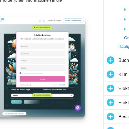
rforderlichen Informationen in die
On
Häuf
Buch
KI in
Elekt
Elekt
Best