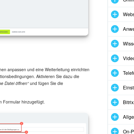
Webs
Anw
Wiss
Vide
hen anpassen und eine Weiterleitung einrichten
Telef
ktionsbedingungen. Aktivieren Sie dazu die
ne Datei öffnen“
und fügen Sie die
Eins
Bitr
 Formular hinzugefügt.
Allg
On-P