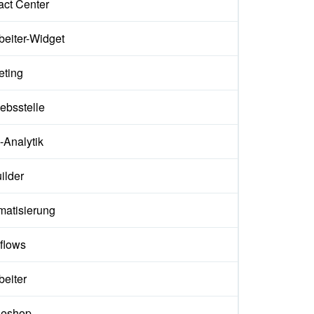
act Center
beiter-Widget
eting
iebsstelle
Analytik
ilder
matisierung
flows
beiter
neshop