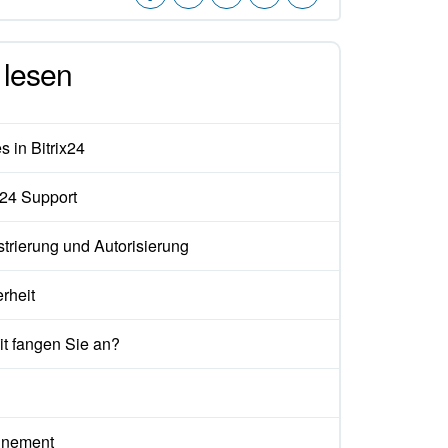
lesen
 in Bitrix24
x24 Support
trierung und Autorisierung
rheit
t fangen Sie an?
nement