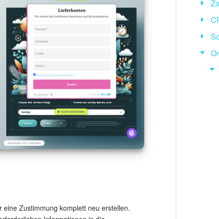
Za
CR
So
On
r eine Zustimmung komplett neu erstellen.