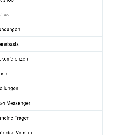
ites
endungen
ensbasis
okonferenzen
onie
tellungen
ix24 Messenger
emeine Fragen
remise Version