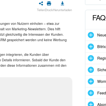
Teilen
Druck
Herunterladen
FAQ 
mungen von Nutzern einholen – etwa zur
t von Marketing-Newslettern. Dies hilft
zt gleichzeitig die Interessen der Kunden.
Neues
 CRM gespeichert werden und keine Werbung
Bitri
en integrieren, die Kunden über
Regis
e Details informieren. Sobald der Kunde den
erden diese Informationen zusammen mit den
Siche
Womi
Feed
Abon