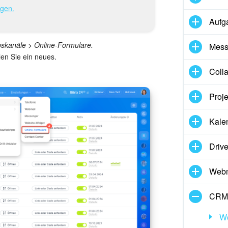
igen.
Aufg
skanäle > Online-Formulare.
Mess
en Sie ein neues.
Coll
Proj
Kale
Driv
Webm
CRM
Wo