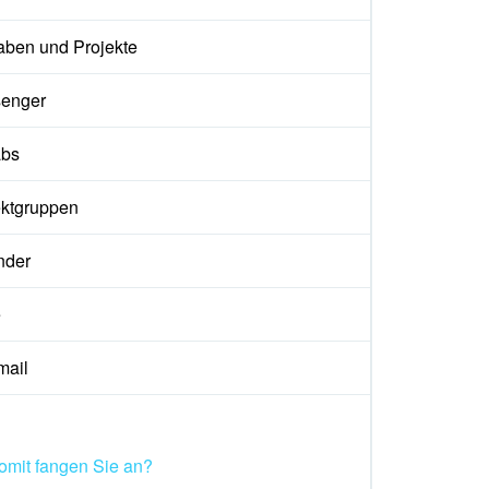
aben und Projekte
enger
abs
ektgruppen
nder
e
ail
mit fangen Sie an?