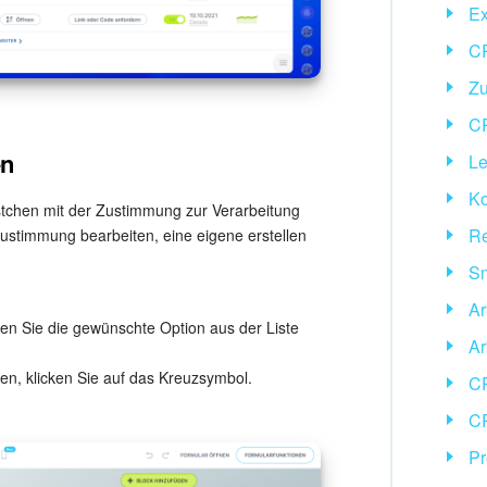
Ex
CR
Zu
C
en
Le
Ko
stchen mit der Zustimmung zur Verarbeitung
R
stimmung bearbeiten, eine eigene erstellen
Sm
Ar
n Sie die gewünschte Option aus der Liste
Ar
n, klicken Sie auf das Kreuzsymbol.
C
C
Pr