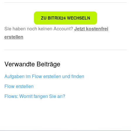
Nicht das, wonach ich suche.
ZU BITRIX24 WECHSELN
Sie haben noch keinen Account?
Jetzt kostenfrei
Kompliziert und unverständlich formuliert.
erstellen
Die Information ist veraltet.
Zu kurz, ich benötige mehr Informationen.
Verwandte Beiträge
Mir gefällt nicht, wie das Tool funktioniert.
Aufgaben im Flow erstellen und finden
Flow erstellen
Flows: Womit fangen Sie an?