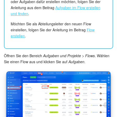
Drive
oder Aufgaben dafür erstellen möchten, folgen Sie der
Anleitung aus dem Beitrag
Aufgaben im Flow erstellen
Webmail
und finden
.
Möchten Sie als Abteilungsleiter den neuen Flow
CRM
einstellen, folgen Sie der Anleitung im Beitrag
Flow
erstellen
.
Buchung
KI in Bitrix24
Öffnen Sie den Bereich
Aufgaben und Projekte > Flows
. Wählen
Sie einen Flow aus und klicken Sie auf
Aufgaben
.
Elektronische Unterschrift für HR
Elektronische Unterschrift
Bestandsverwaltung
Contact Center
Mitarbeiter-Widget