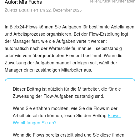
Teilen
Druck
Herunterladen
Autor: Mia Fuchs
Sicherheit
Zuletzt aktualisiert am 22. Dezember 2025
Womit fangen Sie an?
In Bitrix24-Flows können Sie Aufgaben für bestimmte Abteilungen
Feed
und Arbeitsprozesse organisieren. Bei der Flow-Erstellung legt
der Manager fest, wie die Aufgaben verteilt werden:
automatisch nach der Warteschleife, manuell, selbstständig
Abonnement
oder wie vom übergeordneten Element bestimmt. Wenn die
Zuweisung der Aufgaben manuell erfolgen soll, wählt der
Aufgaben und Projekte
Manager einen zuständigen Mitarbeiter aus.
Messenger
Dieser Beitrag ist nützlich für die Mitarbeiter, die für die
Collabs
Zuweisung der Flow-Aufgaben zuständig sind.
Wenn Sie erfahren möchten, wie Sie die Flows in der
Projektgruppen
Arbeit einsetzten können, lesen Sie den Beitrag
Flows:
Womit fangen Sie an?
Kalender
Wenn die Flows bereits erstellt sind und Sie diese finden