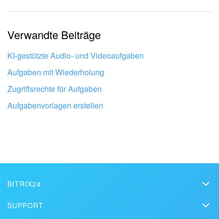
Zu kurz, ich benötige mehr Informationen.
Verwandte Beiträge
Mir gefällt nicht, wie das Tool funktioniert.
KI-gestützte Audio- und Videoaufgaben
Aufgaben mit Wiederholung
Zugriffsrechte für Aufgaben
Aufgabenvorlagen erstellen
BITRIX24
Bitrix24
Lassen Sie Ihr Bitrix24 von Profis
SUPPORT
einrichten
Preise
FAQ