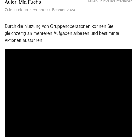
Teilen
Druck
Herunterladen
Autor: Mia Fuchs
Sicherheit
Zuletzt aktualisiert am 20. Februar 2024
Womit fangen Sie an?
Durch die Nutzung von Gruppenoperationen können Sie
Feed
gleichzeitig an mehreren Aufgaben arbeiten und bestimmte
Aktionen ausführen
Abonnement
Aufgaben und Projekte
KI-Projekte
Messenger
Collabs
Projektgruppen