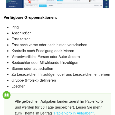
Mitarbeiter-Widget
Verfügbare Gruppenaktionen:
Marketing
Ping
Abschließen
Vertriebsstelle
Frist setzen
Frist nach vorne oder nach hinten verschieben
CRM-Analytik
Kontrolle nach Erledigung deaktivieren
Verantwortliche Person oder Autor ändern
BI-Builder
Beobachter oder Mitwirkende hinzufügen
Stumm oder laut schalten
Automatisierung
Zu Lesezeichen hinzufügen oder aus Lesezeichen entfernen
Gruppe (Projekt) definieren
Löschen
Workflows
Mitarbeiter
Alle gelöschten Aufgaben landen zuerst im Papierkorb
und werden für 30 Tage gespeichert. Lesen Sie mehr
Onlineshop
zum Thema im Beitrag
"Papierkorb in Aufgaben"
.