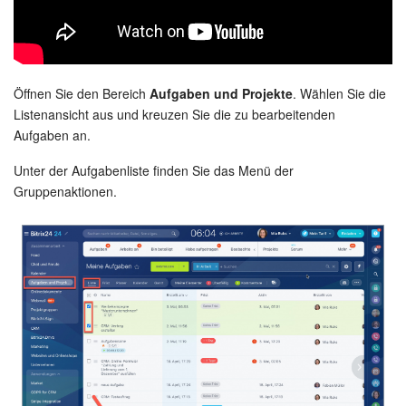
Kalender
Drive
Webmail
Öffnen Sie den Bereich
Aufgaben und Projekte
. Wählen Sie die
Listenansicht aus und kreuzen Sie die zu bearbeitenden
CRM
Aufgaben an.
Unter der Aufgabenliste finden Sie das Menü der
Buchung
Gruppenaktionen.
KI in Bitrix24
Elektronische Unterschrift für HR
Elektronische Unterschrift
Bestandsverwaltung
Contact Center