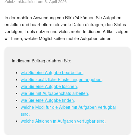
Zuletzt aktualisiert am 8. April 2026
Sicherheit
Womit fangen Sie an?
In der mobilen Anwendung von Bitrix24 können Sie Aufgaben
erstellen und bearbeiten: relevante Daten eintragen, den Status
verfolgen, Tools nutzen und vieles mehr. In diesem Artikel zeigen
Feed
wir Ihnen, welche Möglichkeiten mobile Aufgaben bieten.
Abonnement
In diesem Beitrag erfahren Sie:
Aufgaben und Projekte
wie Sie eine Aufgabe bearbeiten,
KI-Projekte
wie Sie zusätzliche Einstellungen angeben,
wie Sie eine Aufgabe löschen,
Messenger
wie Sie mit Aufgabenchats arbeiten,
wie Sie eine Aufgabe finden,
Collabs
welche Modi für die Arbeit mit Aufgaben verfügbar
sind,
Projektgruppen
welche Aktionen in Aufgaben verfügbar sind.