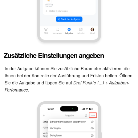
Mitarbeiter-Widget
Marketing
Vertriebsstelle
Zusätzliche Einstellungen angeben
CRM-Analytik
In der Aufgabe können Sie zusätzliche Parameter aktivieren, die
BI-Builder
Ihnen bei der Kontrolle der Ausführung und Fristen helfen. Öffnen
Sie die Aufgabe und tippen Sie auf
Drei Punkte (...) > Aufgaben-
Automatisierung
Perfomance
.
Workflows
Mitarbeiter
Onlineshop