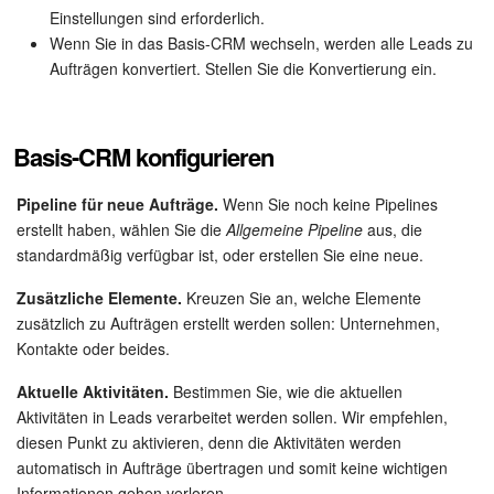
Einstellungen sind erforderlich.
Websites
Wenn Sie in das Basis-CRM wechseln, werden alle Leads zu
Aufträgen konvertiert. Stellen Sie die Konvertierung ein.
Anwendungen
Wissensbasis
Basis-CRM konfigurieren
Videokonferenzen
Pipeline für neue Aufträge.
Wenn Sie noch keine Pipelines
erstellt haben, wählen Sie die
Allgemeine Pipeline
aus, die
standardmäßig verfügbar ist, oder erstellen Sie eine neue.
Telefonie
Zusätzliche Elemente.
Kreuzen Sie an, welche Elemente
Einstellungen
zusätzlich zu Aufträgen erstellt werden sollen: Unternehmen,
Kontakte oder beides.
Bitrix24 Messenger
Aktuelle Aktivitäten.
Bestimmen Sie, wie die aktuellen
Aktivitäten in Leads verarbeitet werden sollen. Wir empfehlen,
Allgemeine Fragen
diesen Punkt zu aktivieren, denn die Aktivitäten werden
automatisch in Aufträge übertragen und somit keine wichtigen
On-Premise Version
Informationen gehen verloren.