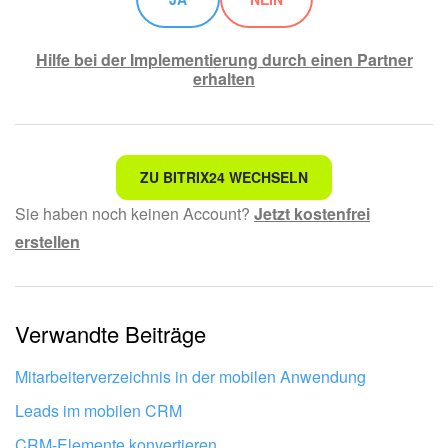
Hilfe bei der Implementierung durch einen Partner
erhalten
Nicht das, wonach ich suche.
ZU BITRIX24 WECHSELN
Sie haben noch keinen Account?
Jetzt kostenfrei
Kompliziert und unverständlich formuliert.
erstellen
Die Information ist veraltet.
Zu kurz, ich benötige mehr Informationen.
Verwandte Beiträge
Mir gefällt nicht, wie das Tool funktioniert.
Mitarbeiterverzeichnis in der mobilen Anwendung
Leads im mobilen CRM
CRM-Elemente konvertieren