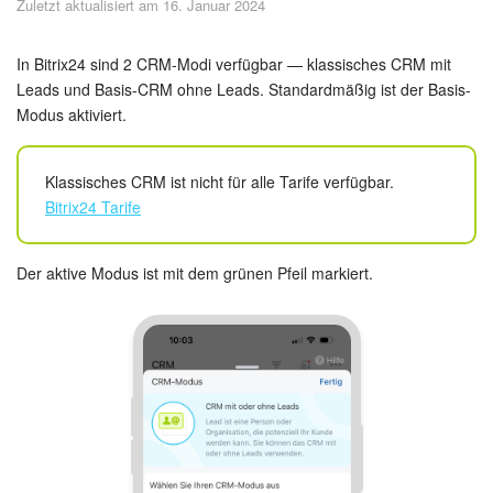
Zuletzt aktualisiert am 16. Januar 2024
Sicherheit
Womit fangen Sie an?
In Bitrix24 sind 2 CRM-Modi verfügbar — klassisches CRM mit
Leads und Basis-CRM ohne Leads. Standardmäßig ist der Basis-
Modus aktiviert.
Feed
Abonnement
Klassisches CRM ist nicht für alle Tarife verfügbar.
Bitrix24 Tarife
Aufgaben und Projekte
Der aktive Modus ist mit dem grünen Pfeil markiert.
KI-Projekte
Messenger
Collabs
Projektgruppen