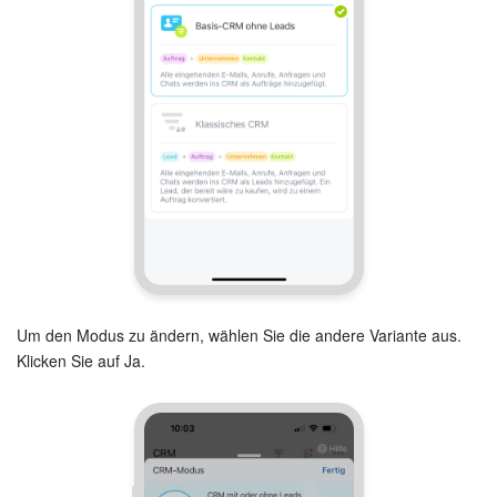
Kalender
Drive
Webmail
CRM
Buchung
KI in Bitrix24
Elektronische Unterschrift für HR
Um den Modus zu ändern, wählen Sie die andere Variante aus.
Klicken Sie auf Ja.
Elektronische Unterschrift
Bestandsverwaltung
Contact Center