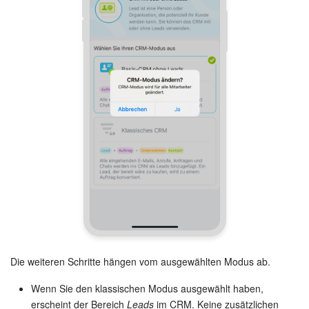
Mitarbeiter-Widget
Marketing
Vertriebsstelle
CRM-Analytik
BI-Builder
Automatisierung
Workflows
Die weiteren Schritte hängen vom ausgewählten Modus ab.
Mitarbeiter
Wenn Sie den klassischen Modus ausgewählt haben,
Onlineshop
erscheint der Bereich
Leads
im CRM. Keine zusätzlichen