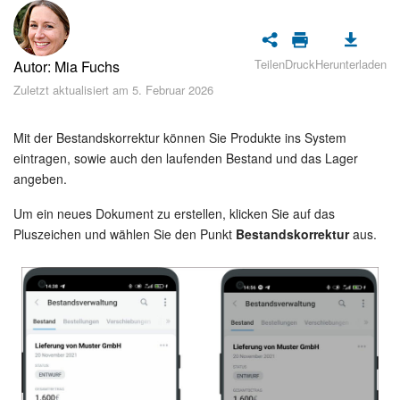
Sicherheit
Womit fangen Sie an?
Teilen
Druck
Herunterladen
Autor: Mia Fuchs
Zuletzt aktualisiert am 5. Februar 2026
Feed
Mit der Bestandskorrektur können Sie Produkte ins System
Abonnement
eintragen, sowie auch den laufenden Bestand und das Lager
angeben.
Aufgaben und Projekte
Um ein neues Dokument zu erstellen, klicken Sie auf das
KI-Projekte
Pluszeichen und wählen Sie den Punkt
Bestandskorrektur
aus.
Messenger
Collabs
Projektgruppen