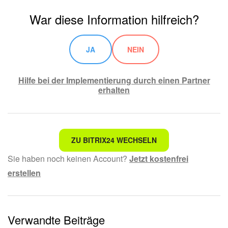
War diese Information hilfreich?
JA
NEIN
Hilfe bei der Implementierung durch einen Partner
erhalten
Nicht das, wonach ich suche.
ZU BITRIX24 WECHSELN
Sie haben noch keinen Account?
Jetzt kostenfrei
Kompliziert und unverständlich formuliert.
erstellen
Die Information ist veraltet.
Zu kurz, ich benötige mehr Informationen.
Verwandte Beiträge
Mir gefällt nicht, wie das Tool funktioniert.