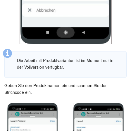
Websites
Anwendungen
Wissensbasis
Videokonferenzen
Die Arbeit mit Produktvarianten ist im Moment nur in
der Vollversion verfügbar.
Telefonie
Einstellungen
Geben Sie den Produktnamen ein und scannen Sie den
Strichcode ein.
Bitrix24 Messenger
Allgemeine Fragen
On-Premise Version