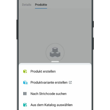
Mitarbeiter-Widget
Marketing
Vertriebsstelle
CRM-Analytik
BI-Builder
Automatisierung
Workflows
Mitarbeiter
Onlineshop